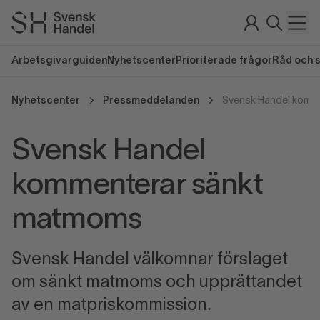
Arbetsgivarguiden
Nyhetscenter
Prioriterade frågor
Råd och 
Nyhetscenter
Pressmeddelanden
Svensk Handel komm
Svensk Handel
kommenterar sänkt
matmoms
Svensk Handel välkomnar förslaget
om sänkt matmoms och upprättandet
av en matpriskommission.