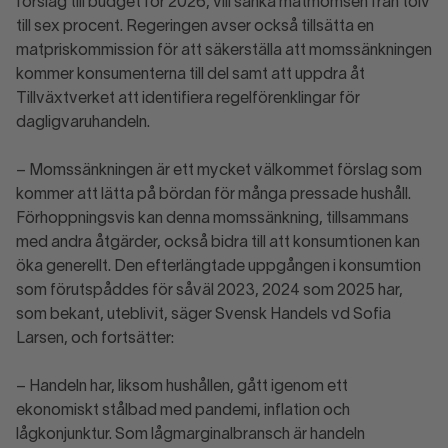
förslag till budget för 2026, vill sänka matmomsen från tolv
till sex procent. Regeringen avser också tillsätta en
matpriskommission för att säkerställa att momssänkningen
kommer konsumenterna till del samt att uppdra åt
Tillväxtverket att identifiera regelförenklingar för
dagligvaruhandeln.
– Momssänkningen är ett mycket välkommet förslag som
kommer att lätta på bördan för många pressade hushåll.
Förhoppningsvis kan denna momssänkning, tillsammans
med andra åtgärder, också bidra till att konsumtionen kan
öka generellt. Den efterlängtade uppgången i konsumtion
som förutspåddes för såväl 2023, 2024 som 2025 har,
som bekant, uteblivit, säger Svensk Handels vd Sofia
Larsen, och fortsätter:
– Handeln har, liksom hushållen, gått igenom ett
ekonomiskt stålbad med pandemi, inflation och
lågkonjunktur. Som lågmarginalbransch är handeln