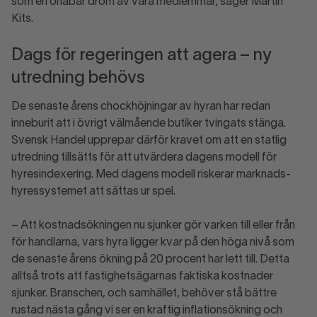
som en onåbar dröm av våra medlemmar, säger Martin
Kits.
Dags för regeringen att agera – ny
utredning behövs
De senaste årens chockhöjningar av hyran har redan
inneburit att i övrigt välmående butiker tvingats stänga.
Svensk Handel upprepar därför kravet om att en statlig
utredning tillsätts för att utvärdera dagens modell för
hyresindexering. Med dagens modell riskerar marknads-
hyressystemet att sättas ur spel.
– Att kostnadsökningen nu sjunker gör varken till eller från
för handlarna, vars hyra ligger kvar på den höga nivå som
de senaste årens ökning på 20 procent har lett till. Detta
alltså trots att fastighetsägarnas faktiska kostnader
sjunker. Branschen, och samhället, behöver stå bättre
rustad nästa gång vi ser en kraftig inflationsökning och