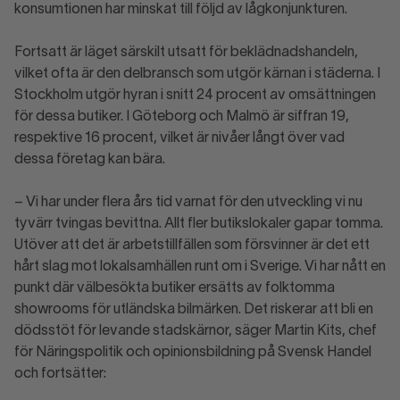
konsumtionen har minskat till följd av lågkonjunkturen.
Fortsatt är läget särskilt utsatt för beklädnadshandeln,
vilket ofta är den delbransch som utgör kärnan i städerna. I
Stockholm utgör hyran i snitt 24 procent av omsättningen
för dessa butiker. I Göteborg och Malmö är siffran 19,
respektive 16 procent, vilket är nivåer långt över vad
dessa företag kan bära.
– Vi har under flera års tid varnat för den utveckling vi nu
tyvärr tvingas bevittna. Allt fler butikslokaler gapar tomma.
Utöver att det är arbetstillfällen som försvinner är det ett
hårt slag mot lokalsamhällen runt om i Sverige. Vi har nått en
punkt där välbesökta butiker ersätts av folktomma
showrooms för utländska bilmärken. Det riskerar att bli en
dödsstöt för levande stadskärnor, säger Martin Kits, chef
för Näringspolitik och opinionsbildning på Svensk Handel
och fortsätter: