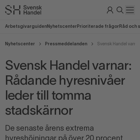
Arbetsgivarguiden
Nyhetscenter
Prioriterade frågor
Råd och 
Nyhetscenter
Pressmeddelanden
Svensk Handel varnar:
Rådande hyresnivåer
leder till tomma
stadskärnor
De senaste årens extrema
hyreshöjningar på över 20 procent