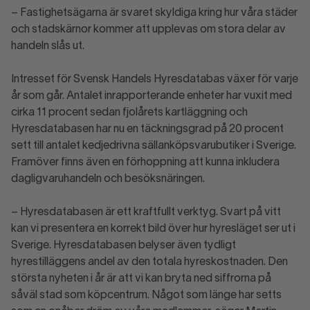
– Fastighetsägarna är svaret skyldiga kring hur våra städer
och stadskärnor kommer att upplevas om stora delar av
handeln slås ut.
Intresset för Svensk Handels Hyresdatabas växer för varje
år som går. Antalet inrapporterande enheter har vuxit med
cirka 11 procent sedan fjolårets kartläggning och
Hyresdatabasen har nu en täckningsgrad på 20 procent
sett till antalet kedjedrivna sällanköpsvarubutiker i Sverige.
Framöver finns även en förhoppning att kunna inkludera
dagligvaruhandeln och besöksnäringen.
– Hyresdatabasen är ett kraftfullt verktyg. Svart på vitt
kan vi presentera en korrekt bild över hur hyresläget ser ut i
Sverige. Hyresdatabasen belyser även tydligt
hyrestilläggens andel av den totala hyreskostnaden. Den
största nyheten i år är att vi kan bryta ned siffrorna på
såväl stad som köpcentrum. Något som länge har setts