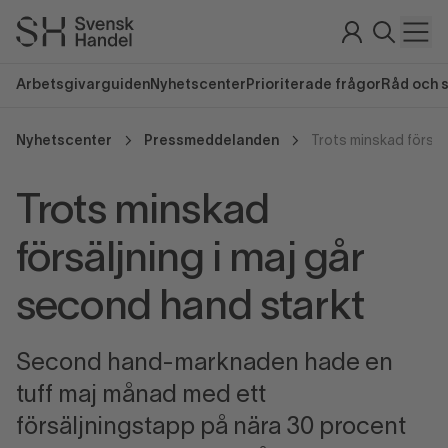
Arbetsgivarguiden
Nyhetscenter
Prioriterade frågor
Råd och 
Nyhetscenter
Pressmeddelanden
Trots minskad
försäljning i maj går
second hand starkt
Second hand-marknaden hade en
tuff maj månad med ett
försäljningstapp på nära 30 procent