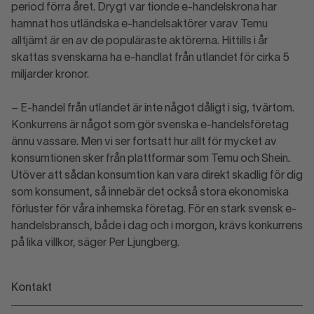
period förra året. Drygt var tionde e-handelskrona har
hamnat hos utländska e-handelsaktörer varav Temu
alltjämt är en av de populäraste aktörerna. Hittills i år
skattas svenskarna ha e-handlat från utlandet för cirka 5
miljarder kronor.
– E-handel från utlandet är inte något dåligt i sig, tvärtom.
Konkurrens är något som gör svenska e-handelsföretag
ännu vassare. Men vi ser fortsatt hur allt för mycket av
konsumtionen sker från plattformar som Temu och Shein
.
Utöver att sådan konsumtion kan vara direkt skadlig för dig
som konsument, så innebär det också stora ekonomiska
förluster för våra inhemska företag. För en stark svensk e-
handelsbransch, både i dag och i morgon, krävs konkurrens
på lika villkor, säger Per Ljungberg.
Kontakt