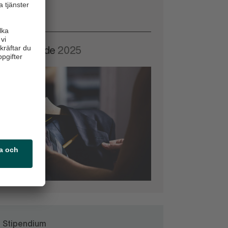
Rapport
venskt mode
2025
Stipendium