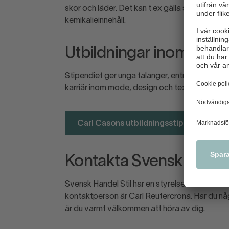
skor och läder. Det kan t ex gälla säkra bar
kemikalieinnehåll.
Utbildningar inom mod
Stipendiet ger unga talanger, entreprenörer oc
karriär inom mode, design och textil.
Carl Casons utbildningsstipendium
Kontakta Svensk Handel
Svensk Handel Stil har en styrelse bestående
kontaktperson är Carl Reutercrona. Har du n
är du varmt välkommen att höra av dig.