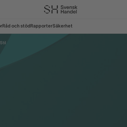
or
Råd och stöd
Rapporter
Säkerhet
Stil