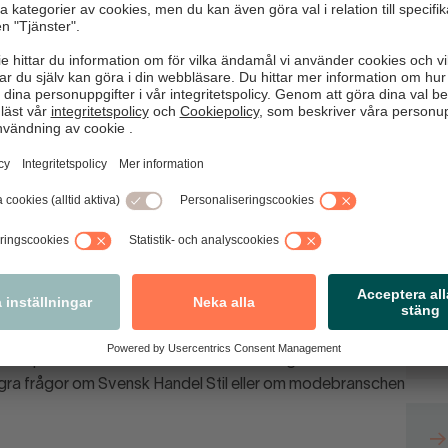
nkläder, gemensamma storlekssystem, kvalitetstester och
e
S
h studenter möjlighet att fortsätta eller utveckla sin
 Stil
 av representanter från 11 medlemsföretag och
ågra frågor om Svensk Handel Stil eller om modebranschen