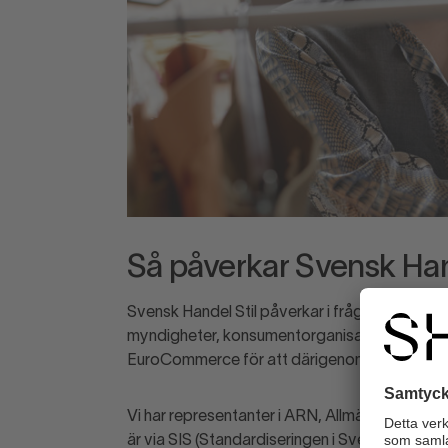
Så påverkar Svensk Han
Svensk Handel Stil påverkar i frågor som rör
myndigheter, konsumentorganisationer och m
EuroCommerce för att därigenom bevaka frå
Vi har representanter i ARN, Allmänna Reklam
är via SIS (Standardiseringen i Sverige) engag