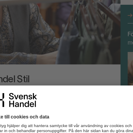
F
m
del Stil
 modebranschen via kontakter med regeringskansli,
edia. Vi arbetar också via Svensk Handel med
gor på EU-nivå.
ationsnämndens avdelningar för tvätt, textil och skor och
erad i internationell standardisering på områdena textil,