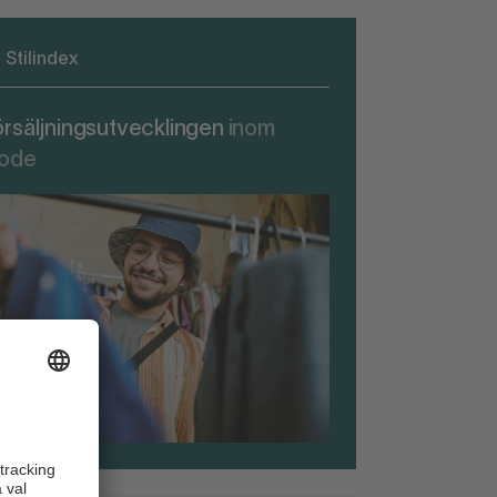
Stilindex
örsäljningsutvecklingen
inom
ode