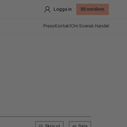
Logga in
Bli medlem
Press
Kontakt
Om Svensk Handel
Skriv ut
Dela