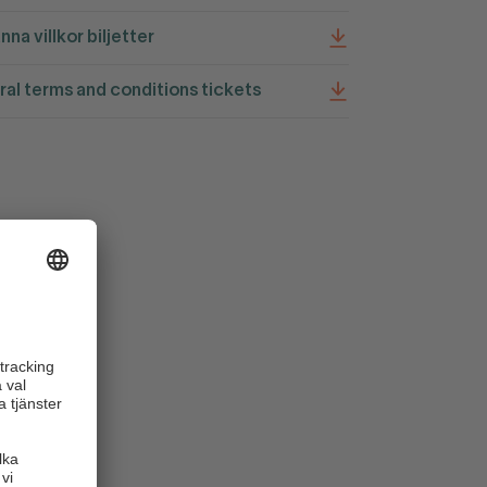
nna villkor biljetter
al terms and conditions tickets