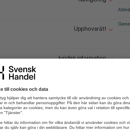
Navigering
Allmä
Gener
Upphovsrätt
Juridisk information
Regler
Kontaktuppgifter