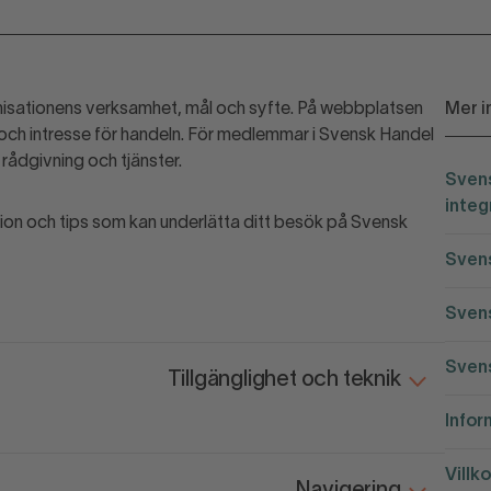
isationens verksamhet, mål och syfte. På webbplatsen
Mer i
 och intresse för handeln. För medlemmar i Svensk Handel
rådgivning och tjänster.
Svens
integ
ion och tips som kan underlätta ditt besök på Svensk
Svens
Svens
Svens
Tillgänglighet och teknik
Infor
Villko