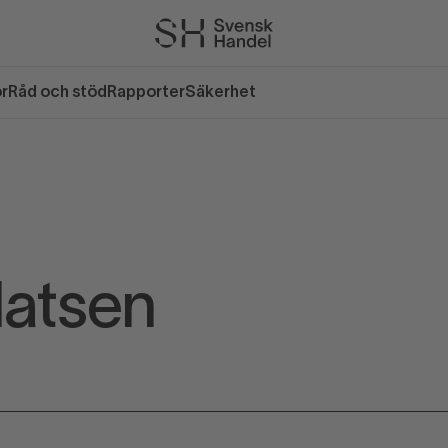
or
Råd och stöd
Rapporter
Säkerhet
atsen