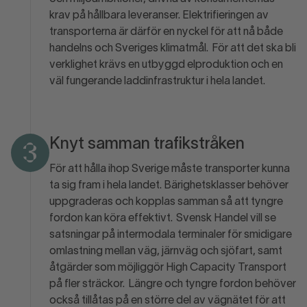
krav på hållbara leveranser. Elektrifieringen av
transporterna är därför en nyckel för att nå både
handelns och Sveriges klimatmål. För att det ska bli
verklighet krävs en utbyggd elproduktion och en
väl fungerande laddinfrastruktur i hela landet.
Knyt samman trafikstråken
3
För att hålla ihop Sverige måste transporter kunna
ta sig fram i hela landet. Bärighetsklasser behöver
uppgraderas och kopplas samman så att tyngre
fordon kan köra effektivt. Svensk Handel vill se
satsningar på intermodala terminaler för smidigare
omlastning mellan väg, järnväg och sjöfart, samt
åtgärder som möjliggör High Capacity Transport
på fler sträckor. Längre och tyngre fordon behöver
också tillåtas på en större del av vägnätet för att