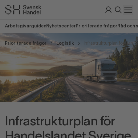
Arbetsgivarguiden
Nyhetscenter
Prioriterade frågor
Råd och 
Prioriterade frågor
Logistik
Infrastrukturplan för Hand
Infrastrukturplan för
Handelslandet Sverige