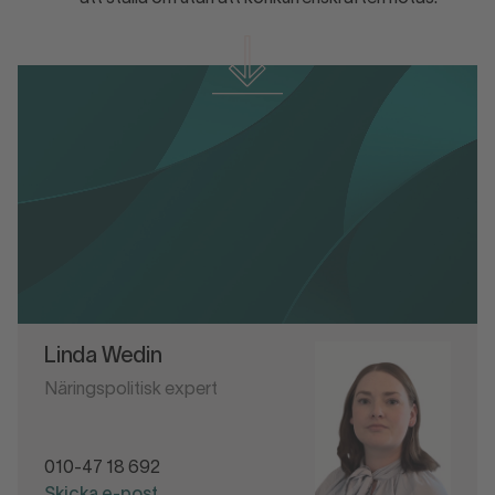
Ladda ner material
Svensk Handels infrastrukturplan
Linda Wedin
Näringspolitisk expert
010-47 18 692
Skicka e-post