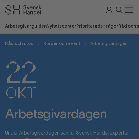
Arbetsgivarguiden
Nyhetscenter
Prioriterade frågor
Råd och 
Råd och stöd
Kurser och event
Arbetsgivardagen
22
OKT
Arbetsgivardagen
Under Arbetsgivardagen samlar Svensk Handel experter