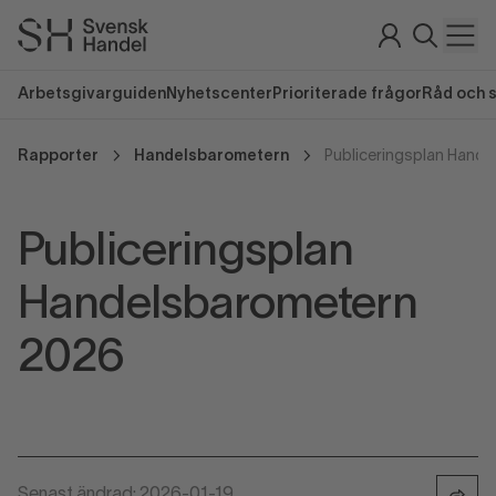
Arbetsgivarguiden
Nyhetscenter
Prioriterade frågor
Råd och 
Rapporter
Handelsbarometern
Publiceringsplan Hand
Publiceringsplan
Handelsbarometern
2026
Senast ändrad: 2026-01-19