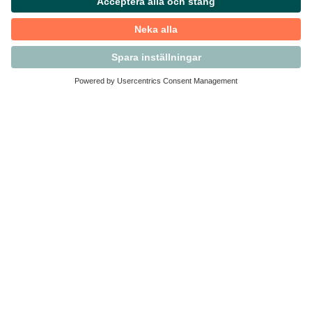
Kontakta Svensk Handel
Vi finns här för dig som medlem
Arbetsrätt och personalfrågor
Medlemskap
Affärsjuridik
Säkerhet och Varningslistan