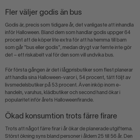
Fler väljer godis än bus
Godis är, precis som tidigare år, det vanligaste att inhandla
inför Halloween. Bland dem som handlar godis uppger 64
procent att de köper lite extra för att ha hemma till barn
som går "bus eller godis", medan drygt var femte inte gör
det – ett riskabelt val för den som vill undvika bus.
För första gången är det i lågprisbutiker som flest planerar
att handla sina Halloween-varor i, 54 procent, tätt följt av
livsmedelsbutiker på 53 procent. Även inköp inom e-
handeln, varuhus, klädbutiker och second hand ökar i
popularitet inför årets Halloweenfirande.
Ökad konsumtion trots färre firare
Trots att något färre firar i år ökar de planerade utgifterna.
Störst ökning syns bland personer i åldern 25 till 56 år. Den