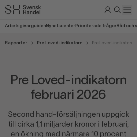
Arbetsgivarguiden
Nyhetscenter
Prioriterade frågor
Råd och 
Rapporter
Pre Loved-indikatorn
Pre Loved-indikatorn f
Pre Loved-indikatorn
februari 2026
Second hand-försäljningen uppgick
till cirka 1,1 miljarder kronor i februari,
en ökning med närmare 10 procent