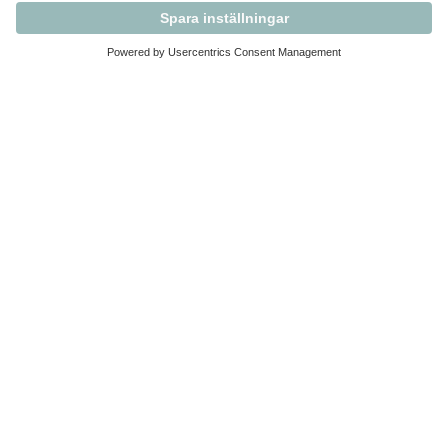
Kontakta Svensk Handel
Vi finns här för dig som medlem
Arbetsrätt och personalfrågor
Medlemskap
Affärsjuridik
Säkerhet och Varningslistan
Prenumerera på vårt nyhetsbrev