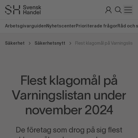
Arbetsgivarguiden
Nyhetscenter
Prioriterade frågor
Råd och 
Säkerhet
Säkerhetsnytt
Flest klagomål på
Varningslistan under
november 2024
De företag som drog på sig flest