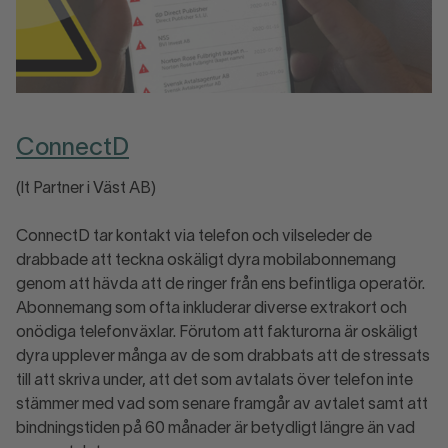
ConnectD
(It Partner i Väst AB)
ConnectD tar kontakt via telefon och vilseleder de
drabbade att teckna oskäligt dyra mobilabonnemang
genom att hävda att de ringer från ens befintliga operatör.
Abonnemang som ofta inkluderar diverse extrakort och
onödiga telefonväxlar. Förutom att fakturorna är oskäligt
dyra upplever många av de som drabbats att de stressats
till att skriva under, att det som avtalats över telefon inte
stämmer med vad som senare framgår av avtalet samt att
bindningstiden på 60 månader är betydligt längre än vad