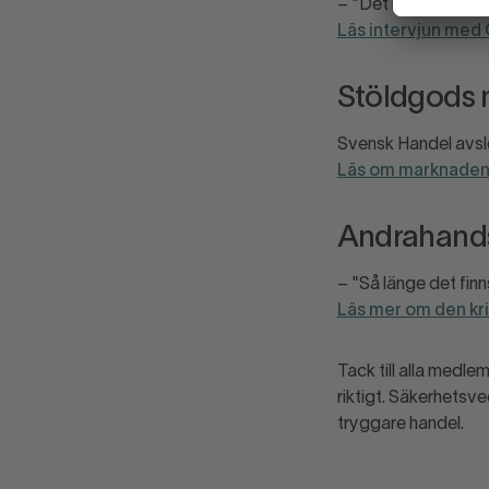
– "Det kan handla o
Läs intervjun med
Stöldgods
Svensk Handel avslö
Läs om marknaden 
Andrahands
– "Så länge det fin
Läs mer om den kr
Tack till alla medl
riktigt. Säkerhetsv
tryggare handel.