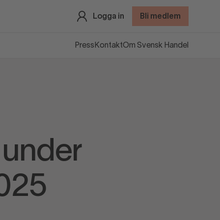
Logga in
Bli medlem
Press
Kontakt
Om Svensk Handel
 under
025