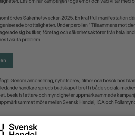
ligheten. Läs om hur kampanjen togs emot och vad vi tar med o
omfördes Säkerhetsveckan 2025. En kraftfull manifestation där
rganiserade brottsligheten. Under parollen "Tillsammans mot de
gerade sig butiker, företag och säkerhetsaktörer från hela lande
mest akuta problem.
men
ngt. Genom annonsering, nyhetsbrev, filmer och besök hos bla
 ledande handlare spreds budskapet brett i både sociala medier 
het, beslutsfattare och myndigheter uppmärksammade kampanje
uppmärksammat möte mellan Svensk Handel, ICA och Polismynd
m mötet med rikspolischefen