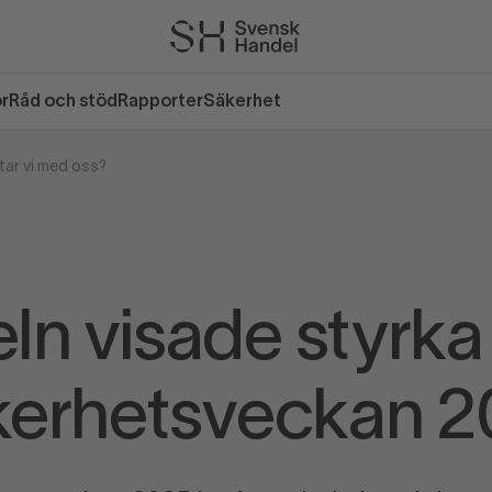
or
Råd och stöd
Rapporter
Säkerhet
tar vi med oss?
ln visade styrka
kerhetsveckan 2