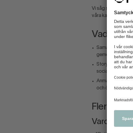
Vi såg stort genoms
våra kanaler. Det vi
Vad tar v
Samarbete är avg
gemensamt.
Storytelling funge
sociala medier o
Anmälan är avgöra
och ökar trycket 
Fler nedsl
Varor försv