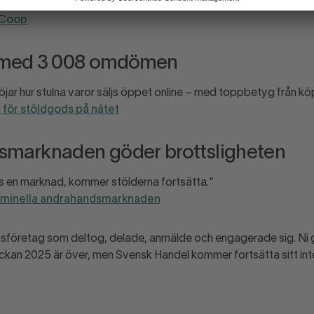
m 30 kilo oxfilé som försvinner på ett bräde."
 Coop
 med 3 008 omdömen
jar hur stulna varor säljs öppet online – med toppbetyg från kö
för stöldgods på nätet
marknaden göder brottsligheten
ns en marknad, kommer stölderna fortsätta."
iminella andrahandsmarknaden
emsföretag som deltog, delade, anmälde och engagerade sig. Ni g
eckan 2025 är över, men Svensk Handel kommer fortsätta sitt int