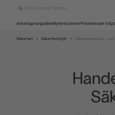
Arbetsgivarguiden
Nyhetscenter
Prioriterade fråg
Säkerhet
Säkerhetsnytt
Säkerhetsveckan – vad 
Hande
Sä