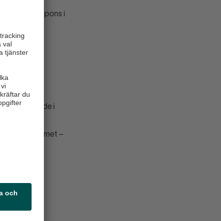
och stark respons i
deln agerar
intresse – både i
bild av problemet –