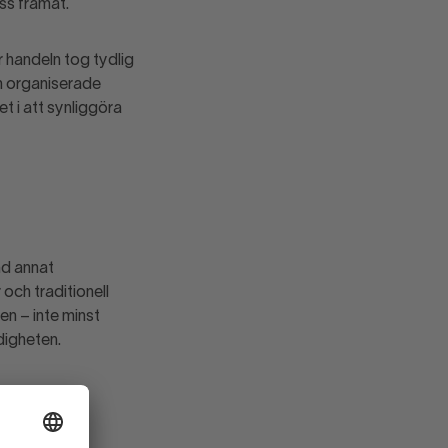
ss framåt.
 handeln tog tydlig
n organiserade
t i att synliggöra
nd annat
och traditionell
n – inte minst
igheten.