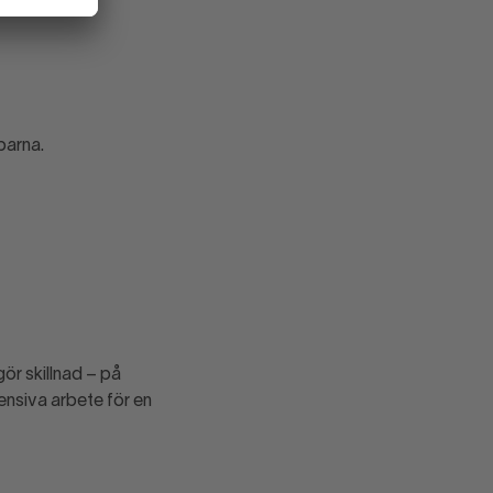
parna.
ör skillnad – på
ensiva arbete för en