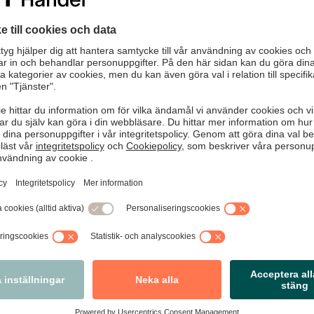
lag för filmerna, högt engagemang kring case från verkligheten 
sar att frågan berör – och att engagemanget i handeln är stort.
i med oss?
örande. Säkerhetsveckan visar vad vi kan åstadkomma när han
rar. Riktiga exempel, röster från butiker och tydliga case driver 
ch nyhetsbrev.
nde. Varje brott som anmäls hjälper till att bygga en tydligare 
på beslutsfattare.
ag från veckan:
inner i stora volymer på Coop