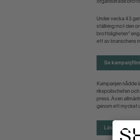
organiserade brotts
Under vecka 43 gen
ställning mot den o
brottsligheten” enga
ett av branschens 
Se kampanjfil
Kampanjen nådde lå
rikspolischefen och
press. Även allmän
genom ett mycket 
Läs artikeln o