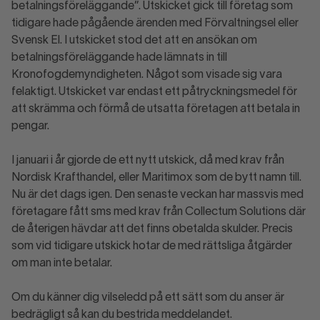
betalningsföreläggande”. Utskicket gick till företag som
tidigare hade pågående ärenden med Förvaltningsel eller
Svensk El. I utskicket stod det att en ansökan om
betalningsföreläggande hade lämnats in till
Kronofogdemyndigheten. Något som visade sig vara
felaktigt. Utskicket var endast ett påtryckningsmedel för
att skrämma och förmå de utsatta företagen att betala in
pengar.
I januari i år gjorde de ett nytt utskick, då med krav från
Nordisk Krafthandel, eller Maritimox som de bytt namn till.
Nu är det dags igen. Den senaste veckan har massvis med
företagare fått sms med krav från Collectum Solutions där
de återigen hävdar att det finns obetalda skulder. Precis
som vid tidigare utskick hotar de med rättsliga åtgärder
om man inte betalar.
Om du känner dig vilseledd på ett sätt som du anser är
bedrägligt så kan du bestrida meddelandet.