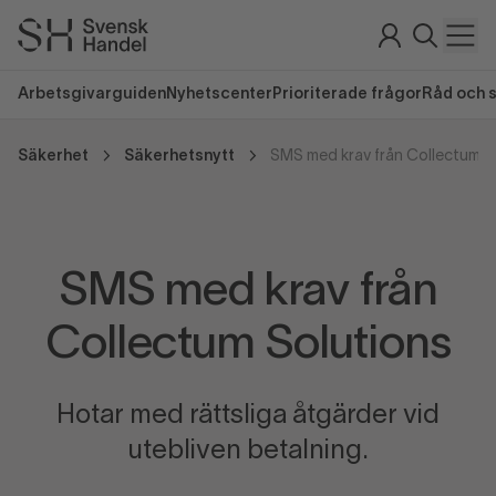
Arbetsgivarguiden
Nyhetscenter
Prioriterade frågor
Råd och 
Säkerhet
Säkerhetsnytt
SMS med krav från Collectum S
SMS med krav från
Collectum Solutions
Hotar med rättsliga åtgärder vid
utebliven betalning.