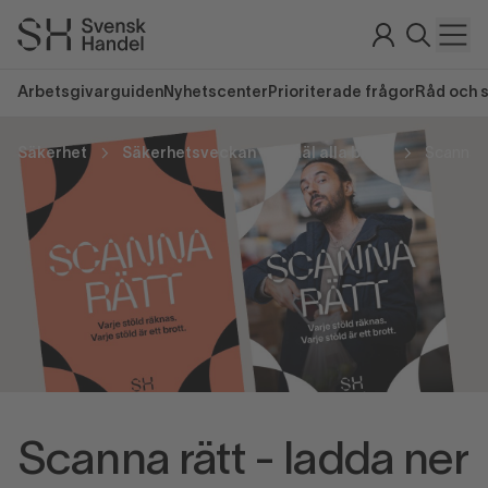
Arbetsgivarguiden
Nyhetscenter
Prioriterade frågor
Råd och 
Säkerhet
Säkerhetsveckan - anmäl alla brott
Scanna rätt - ladda ner