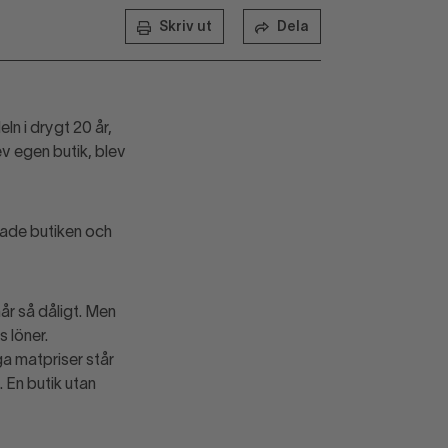
Skriv ut
Dela
n i drygt 20 år,
v egen butik, blev
nade butiken och
år så dåligt. Men
 löner.
ga matpriser står
. En butik utan