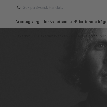
Arbetsgivarguiden
Nyhetscenter
Prioriterade fråg
Säkerhet
Säkerhetsveckan - anmäl alla brott
”