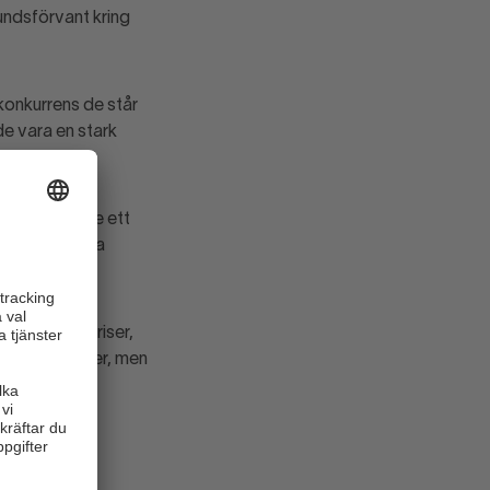
undsförvant kring
 konkurrens de står
e vara en stark
rån som krävde ett
ltro till andra
m av högre priser,
tt vi upptäcker, men
 fler