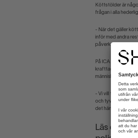
Köttstölder är någo
frågan i alla heder
- När det gäller köt
inför med andra res
påverkanskraft för 
På ICA Nära i Brottb
krafttag för ökad try
människor.
- Vi vill tro alla m
och tyvärr ibland et
det händer ytterst s
Läs om Sven