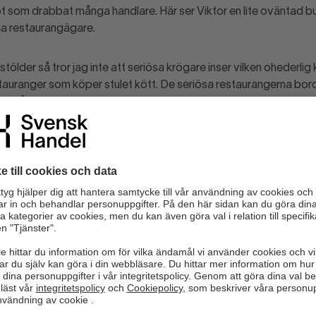
t som drabbat många handlare. Här ser Viktor en lite oväntad b
liga restaurangägare.
tstölder så tror jag inte att seriösa krögare inser vilken ohederlig
tauranger som köper stulet kött. De seriösa restaurangerna bord
att få bukt med marknaden för stulet kött.
y har man fokuserat på trygghet under flera år, efter ett pistol
gghet. I grund och botten vill man vara en butik där man känner til
änniskor om gott. Men brotten drabbar också hederliga kunder i for
t misstänkliggörande av kunder från vår sida. Vi anmäler alla bro
ällan att anmälningar tas på allvar.
sk Handels åtgärdsförslag om 10 000