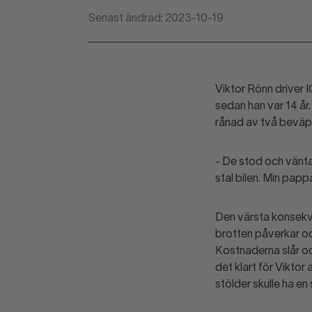
Senast ändrad: 2023-10-19
Viktor Rönn driver 
sedan han var 14 år
rånad av två beväp
- De stod och vänt
stal bilen. Min papp
Den värsta konsekve
brotten påverkar oc
Kostnaderna slår oc
det klart för Viktor
stölder skulle ha e