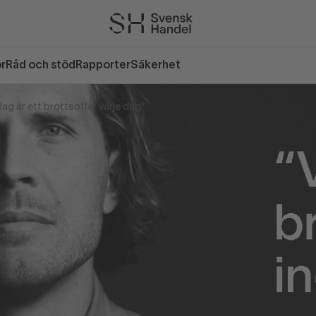
or
Råd och stöd
Rapporter
Säkerhet
Jag är ett brottsoffer varje dag”