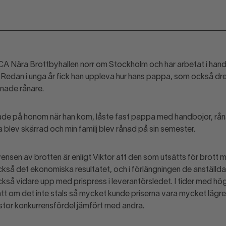
ICA Nära Brottbyhallen norr om Stockholm och har arbetat i handel
. Redan i unga år fick han uppleva hur hans pappa, som också dre
nade rånare.
ade på honom när han kom, låste fast pappa med handbojor, rå
a blev skärrad och min familj blev rånad på sin semester.
nsen av brotten är enligt Viktor att den som utsätts för brott m
kså det ekonomiska resultatet, och i förlängningen de anställdas
kså vidare upp med prispress i leverantörsledet. I tider med hö
 att om det inte stals så mycket kunde priserna vara mycket lägre
n stor konkurrensfördel jämfört med andra.