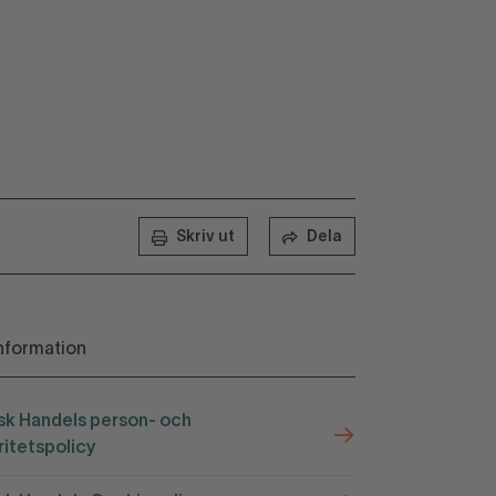
Skriv ut
Dela
nformation
k Handels person- och
ritetspolicy