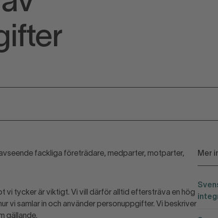
 av
ifter
 avseende fackliga företrädare, medparter, motparter,
Mer i
Svens
vi tycker är viktigt. Vi vill därför alltid eftersträva en hög
integ
 hur vi samlar in och använder personuppgifter. Vi beskriver
m gällande.