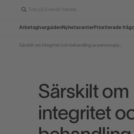
Arbetsgivarguiden
Nyhetscenter
Prioriterade fråg
Särskilt om integritet och behandling av personuppgifter
Särskilt om
integritet o