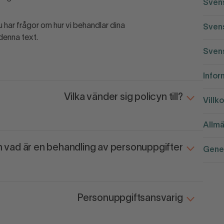
Svens
 har frågor om hur vi behandlar dina
Svens
denna text.
Svens
Infor
Vilka vänder sig policyn till?
Villko
Allmä
 vad är en behandling av personuppgifter
Gener
Personuppgiftsansvarig