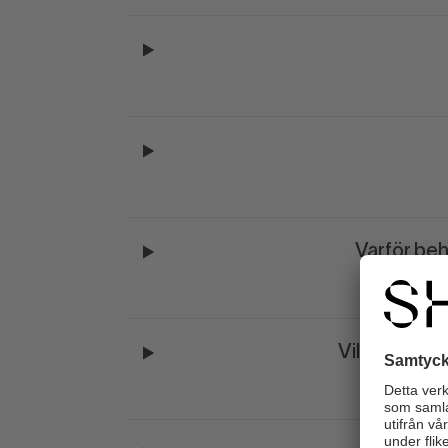
Varför beh
Vilka kan vi