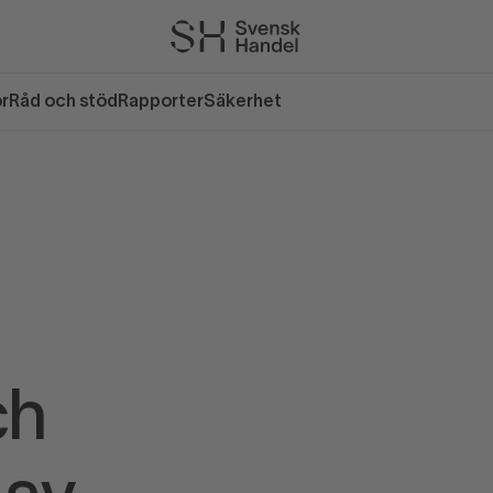
or
Råd och stöd
Rapporter
Säkerhet
ch