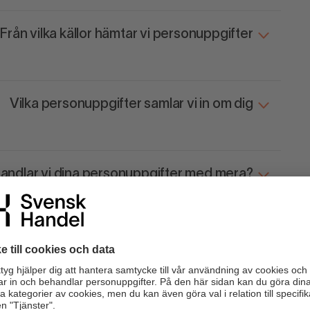
Från vilka källor hämtar vi personuppgifter
Vilka personuppgifter samlar vi in om dig
andlar vi dina personuppgifter med mera?
 komma att dela dina personuppgifter med?