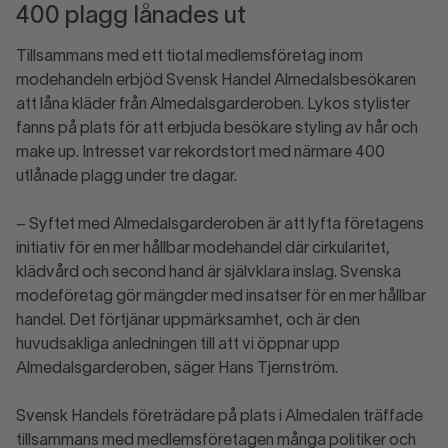
400 plagg lånades ut
Tillsammans med ett tiotal medlemsföretag inom
modehandeln erbjöd Svensk Handel Almedalsbesökaren
att låna kläder från Almedalsgarderoben. Lykos stylister
fanns på plats för att erbjuda besökare styling av hår och
make up. Intresset var rekordstort med närmare 400
utlånade plagg under tre dagar.
– Syftet med Almedalsgarderoben är att lyfta företagens
initiativ för en mer hållbar modehandel där cirkularitet,
klädvård och second hand är självklara inslag. Svenska
modeföretag gör mängder med insatser för en mer hållbar
handel. Det förtjänar uppmärksamhet, och är den
huvudsakliga anledningen till att vi öppnar upp
Almedalsgarderoben, säger Hans Tjernström.
Svensk Handels företrädare på plats i Almedalen träffade
tillsammans med medlemsföretagen många politiker och