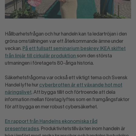
Hållbarhetsfrågan och hur handeln kan ta ledartröjan i den
gröna omställningen var ett återkommande ämne under
veckan.
På ett fullsatt seminarium beskrev IKEA skiftet
från linjär till cirkulär produktion
som den största
utmaningen i företagets 80-åriga historia.
Säkerhetsfrågorna var också ett viktigt tema och Svensk
Handel lyfte hur
cyberbrotten är ett växande hot mot
näringslivet
. Att bygga tillit och förtroende att dela
information mellan företag lyftes som en framgångsfaktor
för att bygga en mer robust cybersäkerhet.
En rapport från Handelns ekonomiska råd
presenterades
. Produktivitetstillväxten inom handeln är