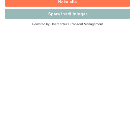
Kontakta Svensk Handel
Vi finns här för dig som medlem
Arbetsrätt och personalfrågor
Medlemskap
Affärsjuridik
Säkerhet och Varningslistan