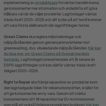
implementering av
produktpass
förväntas handeln kunna
ge konsumenter mer information och underlätta att göra
hållbara val när de väljer produkter. Lagförslaget väntas
träda i kraft 2025–2026 och allt tyder på att textil kommer
att vara första delbransch där lagstiftningen testas.
Green Claims
ska reglera miljömärkningar och
miljöpåståenden genom gemensamma kriterier mot
greenwashing, dvs. vilseledande miljöpåståenden.
Här kan
du läsa mer om Green Claims på Svensk Handels
hemsida.
Lagförslaget presenterades ett år senare än
ESPR-lagstiftningen och kan därför väntas träda i kraft
tidigast 2025–2026.
Right to Repair
ska främja reparation av produkter inom
den lagstadgade tiden för reklamationsrätten, istället för
att ge konsumenten en ny vara. Genom att stärka
konsumentens rätt till reparation har EU-kommissionen
som mål att också förlänga produkters livslängd.
Här kan