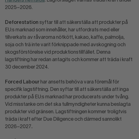
Handels hemsida
. Lagförslaget väntas träda i kraft under
2025–2026.
Deforestation
syftar till att säkerställa att
produkter på
EU:s marknad som innehåller, har utfordrats med eller
tillverkats av råvarorna nötkött, kakao, kaffe, palmolja,
soja och trä inte varit förknippade med avskogning och
skogsförstörelse vid produktionstillfället. Denna
lagstiftning har redan antagits och kommer att träda i kraft
30 december 2024.
Forced Labour
har ansetts behöva vara föremål för
specifik lagstiftning. Den syftar till att säkerställa att inga
produkter på EU:s marknad har producerats under tvång.
Vid misstanke om det ska tullmyndigheter kunna beslagta
produkter vid gränsen. Lagstiftningen kommer troligtvis
träda i kraft efter Due Diligence och därmed sannolikt
2026–2027
.