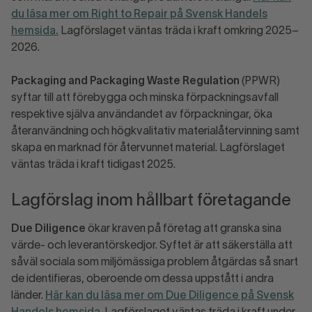
du läsa mer om Right to Repair på Svensk Handels
hemsida.
Lagförslaget väntas träda i kraft omkring 2025–
2026.
Packaging and Packaging Waste Regulation
(PPWR)
syftar till att förebygga och minska förpackningsavfall
respektive själva användandet av förpackningar, öka
återanvändning och högkvalitativ materialåtervinning samt
skapa en marknad för återvunnet material. Lagförslaget
väntas träda i kraft tidigast 2025.
Lagförslag inom hållbart företagande
Due Diligence
ökar kraven på företag att granska sina
värde- och leverantörskedjor. Syftet är att säkerställa att
såväl sociala som miljömässiga problem åtgärdas så snart
de identifieras, oberoende om dessa uppstått i andra
länder.
Här kan du läsa mer om Due Diligence på Svensk