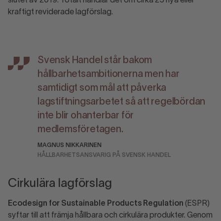
slutet av 2019. Totalt handlar det om cirka 25 nya eller
kraftigt reviderade lagförslag.
Svensk Handel står bakom
hållbarhetsambitionerna men har
samtidigt som mål att påverka
lagstiftningsarbetet så att regelbördan
inte blir ohanterbar för
medlemsföretagen.
MAGNUS NIKKARINEN
HÅLLBARHETSANSVARIG PÅ SVENSK HANDEL
Cirkulära lagförslag
Ecodesign for Sustainable Products Regulation
(ESPR)
syftar till att främja hållbara och cirkulära produkter. Genom