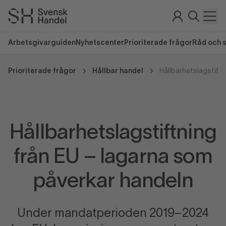
Arbetsgivarguiden
Nyhetscenter
Prioriterade frågor
Råd och 
Prioriterade frågor
Hållbar handel
Hållbarhetslagstiftn
Hållbarhetslagstiftning
från EU – lagarna som
påverkar handeln
Under mandatperioden 2019–2024