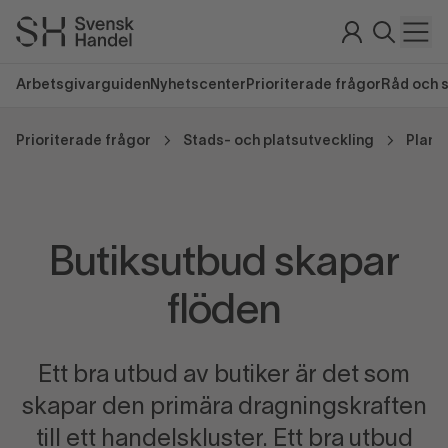
Arbetsgivarguiden
Nyhetscenter
Prioriterade frågor
Råd och 
Prioriterade frågor
Stads- och platsutveckling
Plane
Butiksutbud skapar
flöden
Ett bra utbud av butiker är det som
skapar den primära dragningskraften
till ett handelskluster. Ett bra utbud