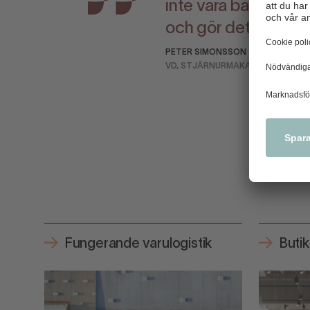
inte vara bara mäkla
och gör det ointress
PETER SIMONSSON
VD, STJÄRNURMAKARNA
Fungerande varulogistik
Buti