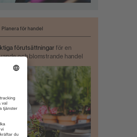
Planera för handel
ktiga förutsättningar
för en
evande och blomstrande handel