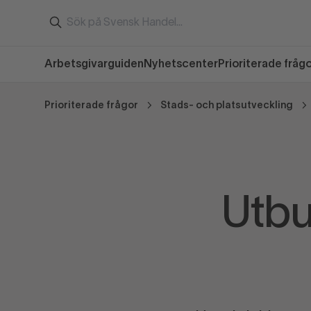
Arbetsgivarguiden
Nyhetscenter
Prioriterade fråg
Prioriterade frågor
Stads- och platsutveckling
Utbu