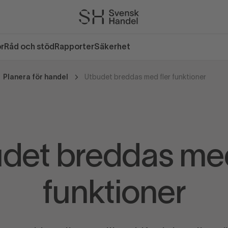
or
Råd och stöd
Rapporter
Säkerhet
Planera för handel
Utbudet breddas med fler funktioner
det breddas med
funktioner