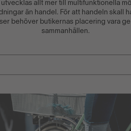
utvecklas allt mer till multifunktionella 
ningar än handel. För att handeln skall ha
tser behöver butikernas placering vara g
sammanhållen.