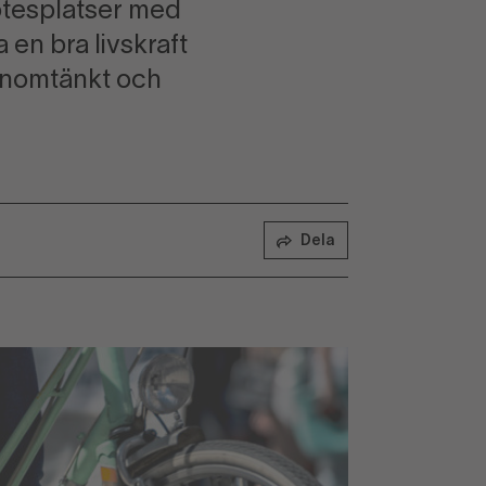
mötesplatser med
 en bra livskraft
enomtänkt och
Dela