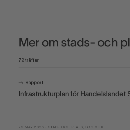
Mer om stads- och pl
72
träffar
Rapport
Infrastrukturplan för Handelslandet 
25 MAY 2026
-
STAD- OCH PLATS, LOGISTIK