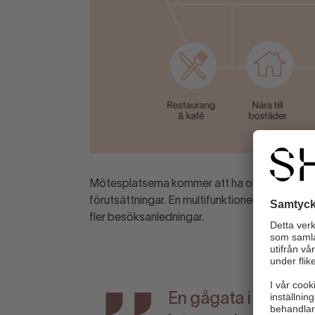
Mötesplatserna kommer att ha olika sammans
förutsättningar. En multifunktionell plats uppf
fler besöksanledningar.
En gågata i en stad