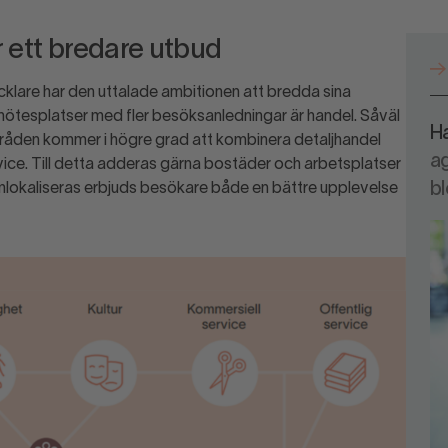
 ett bredare utbud
cklare har den uttalade ambitionen att bredda sina
la mötesplatser med fler besöksanledningar är handel. Såväl
H
den kommer i högre grad att kombinera detaljhandel
a
rvice. Till detta adderas gärna bostäder och arbetsplatser
b
mlokaliseras erbjuds besökare både en bättre upplevelse