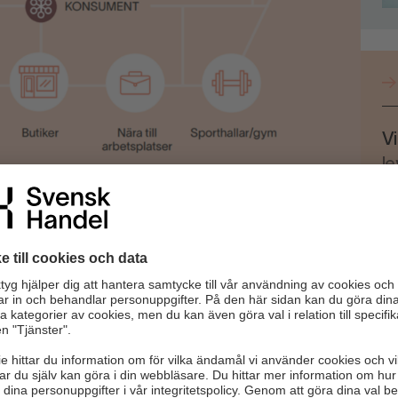
Vi
l
ättning av verksamheter baserat på platsens
attas mer attraktiv och innehåller ett bredare utbud och
skärna måste inkludera handel. Det kan