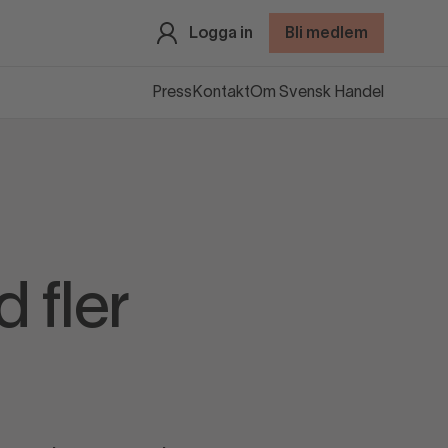
Logga in
Bli medlem
Press
Kontakt
Om Svensk Handel
 fler