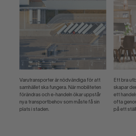
Varutransporter är nödvändiga för att
Ett bra ut
samhället ska fungera. När mobiliteten
skapar den
förändras och e-handeln ökar uppstår
ett handel
nya transportbehov som måste få sin
ofta geno
plats i staden.
på ett stäl