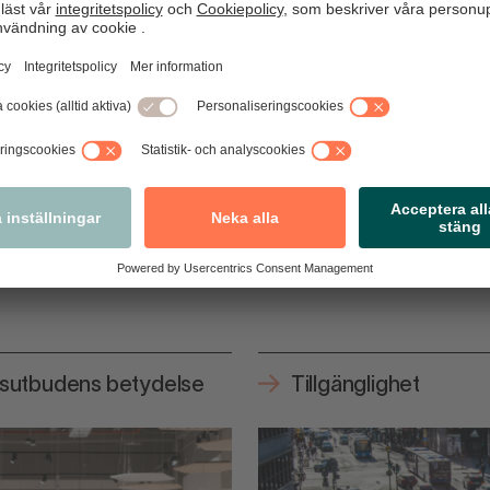
rkontor och banker, det drar inget folk
ant att vistas där.
ksutbudens betydelse
Tillgänglighet