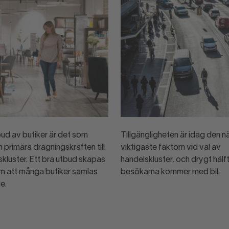
bud av butiker är det som
Tillgängligheten är idag den n
 primära dragningskraften till
viktigaste faktorn vid val av
skluster. Ett bra utbud skapas
handelskluster, och drygt hälf
m att många butiker samlas
besökarna kommer med bil.
le.