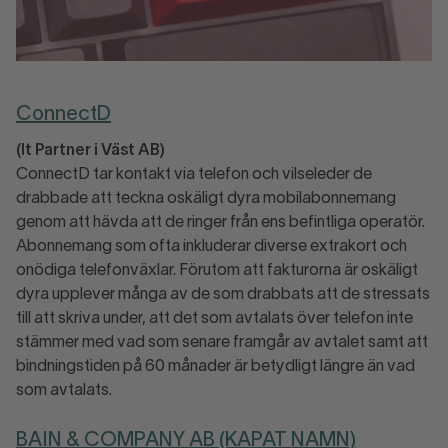
ConnectD
(It Partner i Väst AB)
ConnectD tar kontakt via telefon och vilseleder de
drabbade att teckna oskäligt dyra mobilabonnemang
genom att hävda att de ringer från ens befintliga operatör.
Abonnemang som ofta inkluderar diverse extrakort och
onödiga telefonväxlar. Förutom att fakturorna är oskäligt
dyra upplever många av de som drabbats att de stressats
till att skriva under, att det som avtalats över telefon inte
stämmer med vad som senare framgår av avtalet samt att
bindningstiden på 60 månader är betydligt längre än vad
som avtalats.
BAIN &
COMPANY
AB (KAPAT NAMN)