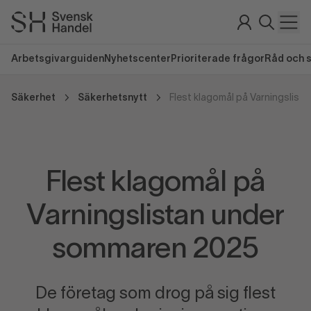
Arbetsgivarguiden
Nyhetscenter
Prioriterade frågor
Råd och 
Säkerhet
Säkerhetsnytt
Flest klagomål på
Varningslistan under
sommaren 2025
De företag som drog på sig flest