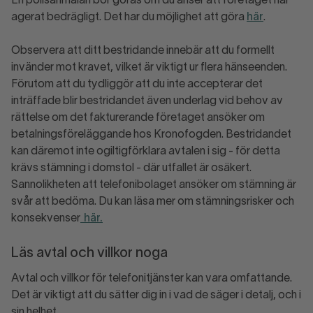
En polisanmälan bör göras om du anser att företaget har
agerat bedrägligt. Det har du möjlighet att göra
här
.
Observera att ditt bestridande innebär att du formellt
invänder mot kravet, vilket är viktigt ur flera hänseenden.
Förutom att du tydliggör att du inte accepterar det
inträffade blir bestridandet även underlag vid behov av
rättelse om det fakturerande företaget ansöker om
betalningsföreläggande hos Kronofogden. Bestridandet
kan däremot inte ogiltigförklara avtalen i sig - för detta
krävs stämning i domstol - där utfallet är osäkert.
Sannolikheten att telefonibolaget ansöker om stämning är
svår att bedöma. Du kan läsa mer om stämningsrisker och
konsekvenser
här.
Läs avtal och villkor noga
Avtal och villkor för telefonitjänster kan vara omfattande.
Det är viktigt att du sätter dig in i vad de säger i detalj, och i
sin helhet.