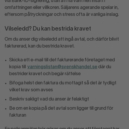
via Bank-ID-signering, utan att ha varit helt insatt i
omfattningen eller villkoren. Säljarens agerande spelar in,
eftersom påtryckningar och stress ofta är vanliga inslag.
Vilseledd? Du kan bestrida kravet
Om du anser dig vilseledd att ingå avtal, och därför blivit
fakturerad, kan du bestrida kravet.
Skicka ett e-mail till det fakturerande företaget med
kopia till
varningslistan@svenskhandel.se
där du
bestrider kravet och begär rättelse
Bifoga helst den faktura du mottagit så det är tydligt
vilket krav som avses
Beskriv sakligt vad du anser är felaktigt
Be om en kopia på det avtal som ligger till grund för
fakturan