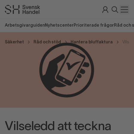
Arbetsgivarguiden
Nyhetscenter
Prioriterade frågor
Råd och 
Säkerhet
Råd och stöd
Hantera bluffaktura
Vilse
Vilseledd att teckna