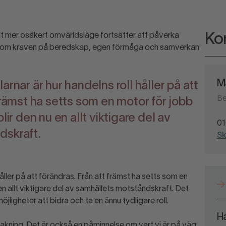
t mer osäkert omvärldsläge fortsätter att påverka
Kon
 som kraven på beredskap, egen förmåga och samverkan
M
arnar är hur handelns roll håller på att
Be
främst ha setts som en motor för jobb
lir den nu en allt viktigare del av
01
dskraft.
Sk
håller på att förändras. Från att främst ha setts som en
en allt viktigare del av samhällets motståndskraft. Det
ligheter att bidra och ta en ännu tydligare roll.
Ha
kning. Det är också en påminnelse om vart vi är på väg: