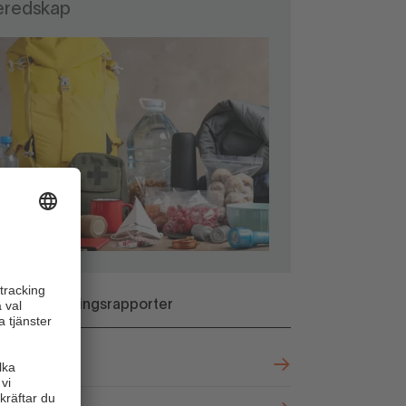
eredskap
rldsbevakningsrapporter
 2026