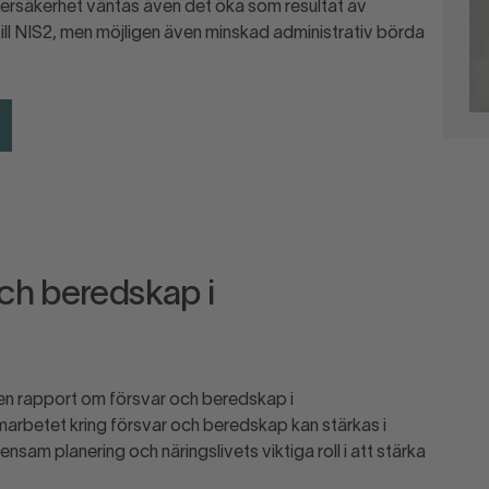
bersäkerhet väntas även det öka som resultat av
till NIS2, men möjligen även minskad administrativ börda
och beredskap i
 en rapport om försvar och beredskap i
arbetet kring försvar och beredskap kan stärkas i
am planering och näringslivets viktiga roll i att stärka