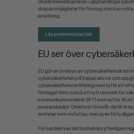
ökade beredskapskrav i upphandlingar påverk
skapas möjligheter för företag som kan möta kr
ersättning.
Läs promemorian här
EU ser över cybersäke
EU gör en översyn av cybersäkerhetsakten me
cybersäkerhetsbyrå Enisas ansvar och uppgift
cybersäkerhetscertifiering med syfte att effe
förslaget finns också ett nytt ramverk för säk
kommunikationsteknik (IKT) som syftar till at
leveranskedjor. Direktivet föreslår därtill rikt
entiteter som omfattas, men även förtydligand
För handeln kan detta innebära ytterligare regu