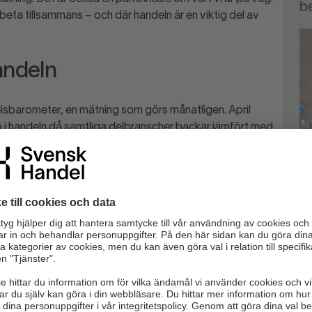
b
beta tillsammans – och där handeln är en viktig del av
andeln
elsbarometer, en mätning som görs månatligen. April
i handeln då samtliga delbranscher backar jämfört med
rivs ett oroligt omvärldsläge, som kan få stora
esteringar som konsumtion.
Omvä
örutsättningar för avtalad
Mars