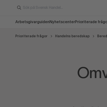
Arbetsgivarguiden
Nyhetscenter
Prioriterade fråg
Prioriterade frågor
Handelns beredskap
Bered
Omvä