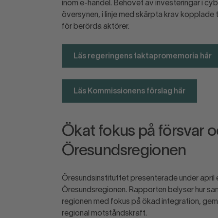
inom e-handel. Behovet av investeringar i cy
översynen, i linje med skärpta krav kopplade 
för berörda aktörer.
Läs regeringens faktapromemoria här
Läs Kommissionens förslag här
Ökat fokus på försvar 
Öresundsregionen
Öresundsinstituttet presenterade under april
Öresundsregionen. Rapporten belyser hur sam
regionen med fokus på ökad integration, gemens
regional motståndskraft.