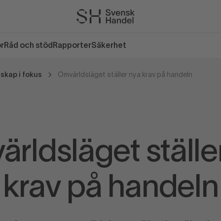
or
Råd och stöd
Rapporter
Säkerhet
skap i fokus
Omvärldsläget ställer nya krav på handeln
rldsläget ställe
krav på handeln