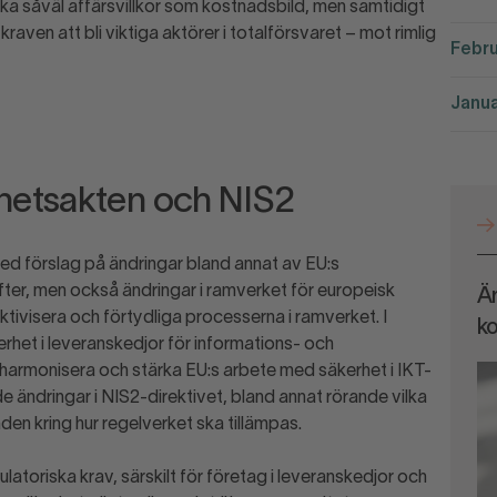
a såväl affärsvillkor som kostnadsbild, men samtidigt
aven att bli viktiga aktörer i totalförsvaret – mot rimlig
Febru
Janua
rhetsakten och NIS2
d förslag på ändringar bland annat av EU:s
er, men också ändringar i ramverket för europeisk
Är
ktivisera och förtydliga processerna i ramverket. I
k
erhet i leveranskedjor för informations- och
t harmonisera och stärka EU:s arbete med säkerhet i IKT-
ade ändringar i NIS2-direktivet, bland annat rörande vilka
en kring hur regelverket ska tillämpas.
latoriska krav, särskilt för företag i leveranskedjor och