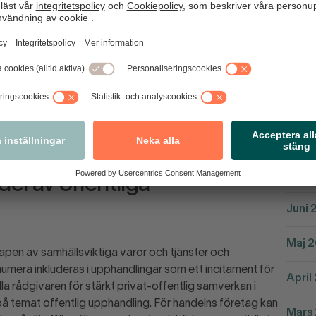
Febru
 branschorganisationer och Svenskt Näringsliv tagit fram
undläggande förutsättningar för att kunna ingå och
Omvär
llade försörjningsberedskapsavtal (F-avtal).
amverk och processer och den tydlighet som krävs för att
Janua
vtalad beredskap.
Dece
Okto
Sept
el av offentliga
Juni 
Maj 
kapen av samhällsviktiga varor och tjänster och
umera inkluderas i upphandlingar som ett incitament för
April
lla rådgivaren för stärkt privat-offentlig samverkan i
på temat offentlig upphandling. För handelns företag kan
Mars