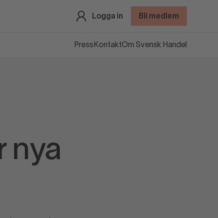
Logga in
Bli medlem
Press
Kontakt
Om Svensk Handel
r nya