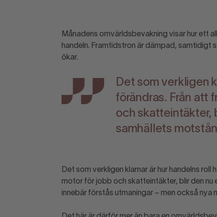
Månadens omvärldsbevakning visar hur ett all
handeln. Framtidstron är dämpad, samtidigt
ökar.
Det som verkligen kl
förändras. Från att 
och skatteintäkter, b
samhällets motstån
Det som verkligen klarnar är hur handelns roll 
motor för jobb och skatteintäkter, blir den nu 
innebär förstås utmaningar – men också nya möj
Det här är därför mer än bara en omvärldsbeva