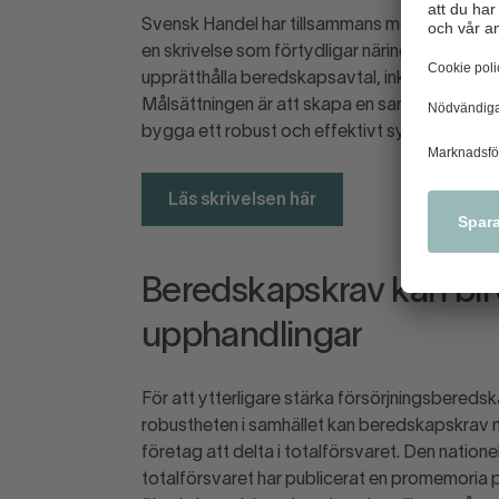
Svensk Handel har tillsammans med ett flertal
en skrivelse som förtydligar näringslivets gr
upprätthålla beredskapsavtal, inklusive så ka
Målsättningen är att skapa en samsyn kring r
bygga ett robust och effektivt system för a
Läs skrivelsen här
Beredskapskrav kan bli d
upphandlingar
För att ytterligare stärka försörjningsbereds
robustheten i samhället kan beredskapskrav n
företag att delta i totalförsvaret. Den natione
totalförsvaret har publicerat en promemoria 