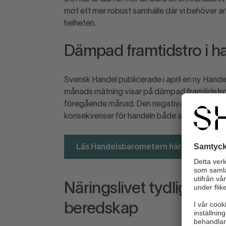
mot ett mer robust samhälle där vi behöver ar
helheten.
Dämpad framtidstro i h
Svensk Handel publicerade i april en ny Hand
månads mätning visar på dämpad framtidstro 
föregående månad. Den negativa trenden tillsk
konsekvenser för handeln både avseende inv
Läs Handelsbarometern här
Näringslivet tydliggör f
beredskap