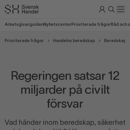
Arbetsgivarguiden
Nyhetscenter
Prioriterade frågor
Råd och 
Prioriterade frågor
Handelns beredskap
Beredskap i 
Regeringen satsar 12
miljarder på civilt
försvar
Vad händer inom beredskap, säkerhet