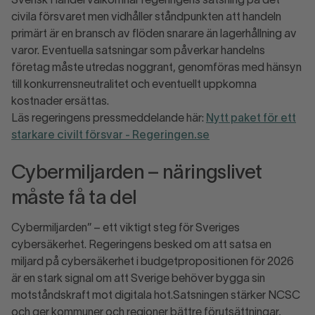
Svensk Handel välkomnar regeringens satsning på det
civila försvaret men vidhåller ståndpunkten att handeln
primärt är en bransch av flöden snarare än lagerhållning av
varor. Eventuella satsningar som påverkar handelns
företag måste utredas noggrant, genomföras med hänsyn
till konkurrensneutralitet och eventuellt uppkomna
kostnader ersättas.
Läs regeringens pressmeddelande här:
Nytt paket för ett
starkare civilt försvar - Regeringen.se
Cybermiljarden – näringslivet
måste få ta del
Cybermiljarden” – ett viktigt steg för Sveriges
cybersäkerhet. Regeringens besked om att satsa en
miljard på cybersäkerhet i budgetpropositionen för 2026
är en stark signal om att Sverige behöver bygga sin
motståndskraft mot digitala hot.Satsningen stärker NCSC
och ger kommuner och regioner bättre förutsättningar,