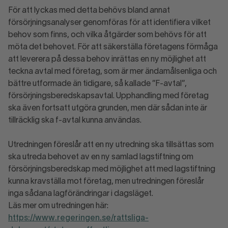
För att lyckas med detta behövs bland annat
försörjningsanalyser genomföras för att identifiera vilket
behov som finns, och vilka åtgärder som behövs för att
möta det behovet. För att säkerställa företagens förmåga
att leverera på dessa behov inrättas en ny möjlighet att
teckna avtal med företag, som är mer ändamålsenliga och
bättre utformade än tidigare, så kallade ”F-avtal”,
försörjningsberedskapsavtal. Upphandling med företag
ska även fortsatt utgöra grunden, men där sådan inte är
tillräcklig ska f-avtal kunna användas.
Utredningen föreslår att en ny utredning ska tillsättas som
ska utreda behovet av en ny samlad lagstiftning om
försörjningsberedskap med möjlighet att med lagstiftning
kunna kravställa mot företag, men utredningen föreslår
inga sådana lagförändringar i dagsläget.
Läs mer om utredningen här:
https://www.regeringen.se/rattsliga-