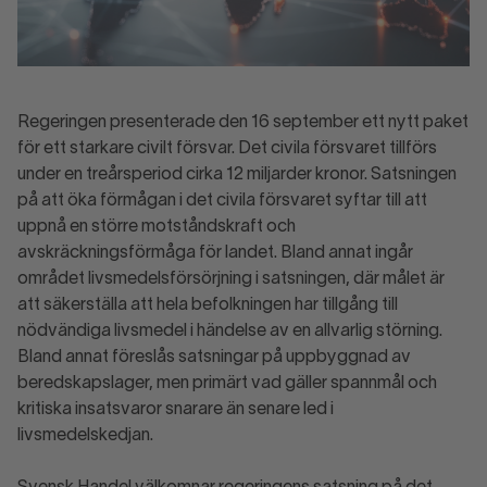
Regeringen presenterade den 16 september ett nytt paket
för ett starkare civilt försvar. Det civila försvaret tillförs
under en treårsperiod cirka 12 miljarder kronor. Satsningen
på att öka förmågan i det civila försvaret syftar till att
uppnå en större motståndskraft och
avskräckningsförmåga för landet. Bland annat ingår
området livsmedelsförsörjning i satsningen, där målet är
att säkerställa att hela befolkningen har tillgång till
nödvändiga livsmedel i händelse av en allvarlig störning.
Bland annat föreslås satsningar på uppbyggnad av
beredskapslager, men primärt vad gäller spannmål och
kritiska insatsvaror snarare än senare led i
livsmedelskedjan.