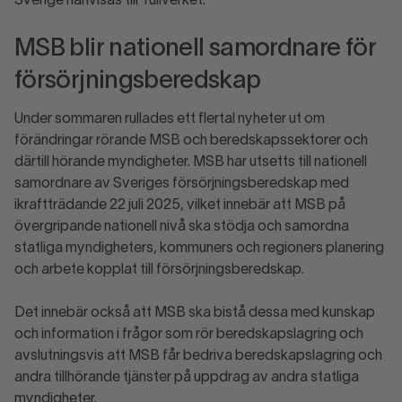
Sverige hänvisas till Tullverket.
MSB blir nationell samordnare för
försörjningsberedskap
Under sommaren rullades ett flertal nyheter ut om
förändringar rörande MSB och beredskapssektorer och
därtill hörande myndigheter. MSB har utsetts till nationell
samordnare av Sveriges försörjningsberedskap med
ikraftträdande 22 juli 2025, vilket innebär att MSB på
övergripande nationell nivå ska stödja och samordna
statliga myndigheters, kommuners och regioners planering
och arbete kopplat till försörjningsberedskap.
Det innebär också att MSB ska bistå dessa med kunskap
och information i frågor som rör beredskapslagring och
avslutningsvis att MSB får bedriva beredskapslagring och
andra tillhörande tjänster på uppdrag av andra statliga
myndigheter.