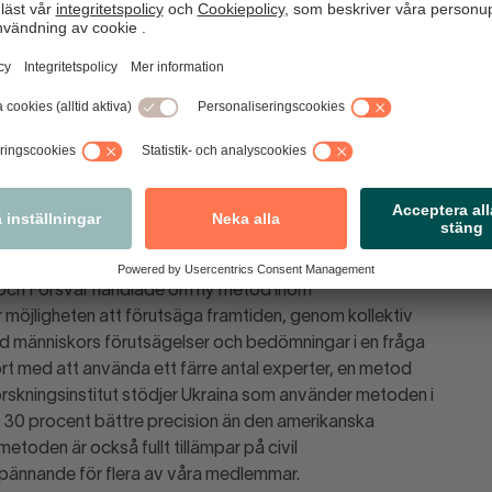
stället på ett väldigt tydligt sätt”. Här finns många
a av och förstå, inte acceptera, ryskt agerande mot oss i
on, docent Försvarsmakten
om nattammar – så kan vi stötta
 och Försvar handlade om ny metod inom
 möjligheten att förutsäga framtiden, genom kollektiv
ngd människors förutsägelser och bedömningar i en fråga
ört med att använda ett färre antal experter, en metod
orskningsinstitut stödjer Ukraina som använder metoden i
a 30 procent bättre precision än den amerikanska
etoden är också fullt tillämpar på civil
 spännande för flera av våra medlemmar.