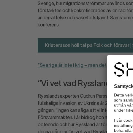
Sverige, hur migrationsströmmar används som
förstärktes och konkretiserades av en rad för
underrättelse och säkerhetstjänst. Samstämm
konferens.
Kristersson höll tal på Folk och försvar
"Sverige är inte i krig – men det råder helle
”Vi vet vad Ryssland vill”
Rysslandsexperten Gudrun Persson som kanske
fullskaliga invasion av Ukraina år 2022 förut
gången: ”Ingen kan säga att vi inte visste” vil
Försvarsmakten. I år bidrog hon med ett kärnf
beteende och hur Ryssland är förutsägbart t
denna gång är ”Vi vet vad Ryssland vill” och 