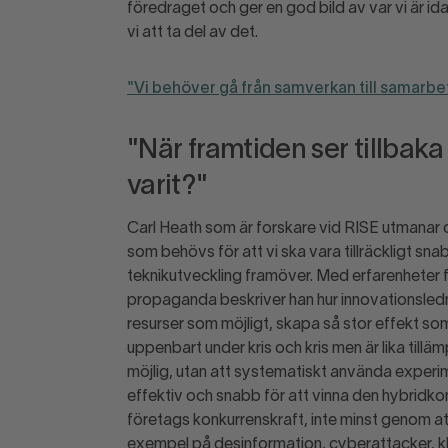
föredraget och ger en god bild av var vi är
vi att ta del av det.
"Vi behöver gå från samverkan till samarbet
"När framtiden ser tillbaka p
varit?"
Carl Heath som är forskare vid RISE utmanar 
som behövs för att vi ska vara tillräckligt sn
teknikutveckling framöver. Med erfarenheter fr
propaganda beskriver han hur innovationsledn
resurser som möjligt, skapa så stor effekt som
uppenbart under kris och kris men är lika till
möjlig, utan att systematiskt använda experime
effektiv och snabb för att vinna den hybridkonfl
företags konkurrenskraft, inte minst genom att
exempel på desinformation, cyberattacker, klo