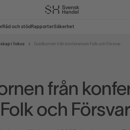
or
Råd och stöd
Rapporter
Säkerhet
skap i fokus
Guldkornen från konferensen Folk och Försvar
ornen från konfe
Folk och Försva