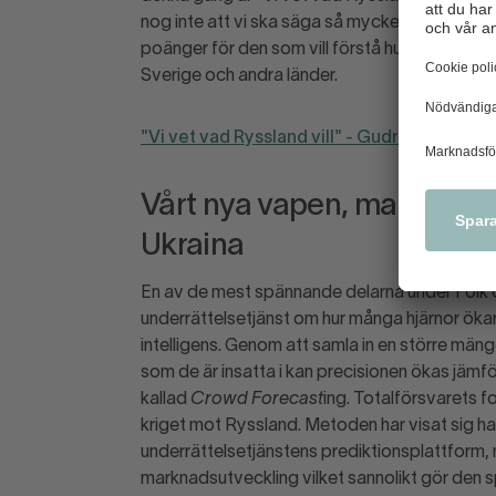
nog inte att vi ska säga så mycket, utan göra i 
poänger för den som vill förstå hur vi kan läs
Sverige och andra länder.
"Vi vet vad Ryssland vill" - Gudrun Perss
Vårt nya vapen, mammor s
Ukraina
En av de mest spännande delarna under Folk
underrättelsetjänst om hur många hjärnor ökar
intelligens. Genom att samla in en större mä
som de är insatta i kan precisionen ökas jämf
kallad
Crowd Forecast
ing. Totalförsvarets f
kriget mot Ryssland. Metoden har visat sig h
underrättelsetjänstens prediktionsplattform, m
marknadsutveckling vilket sannolikt gör den