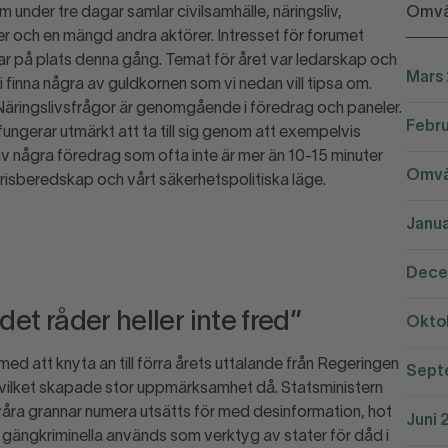
m under tre dagar samlar civilsamhälle, näringsliv,
Omvä
 och en mängd andra aktörer. Intresset för forumet
ar på plats denna gång. Temat för året var ledarskap och
Mars
i finna några av guldkornen som vi nedan vill tipsa om.
 Näringslivsfrågor är genomgående i föredrag och paneler.
Febru
fungerar utmärkt att ta till sig genom att exempelvis
v några föredrag som ofta inte är mer än 10-15 minuter
Omvär
 krisberedskap och vårt säkerhetspolitiska läge.
Janua
Dece
 det råder heller inte fred”
Okto
med att knyta an till förra årets uttalande från Regeringen
Sept
e” vilket skapade stor uppmärksamhet då. Statsministern
åra grannar numera utsätts för med desinformation, hot
Juni 
gängkriminella används som verktyg av stater för dåd i