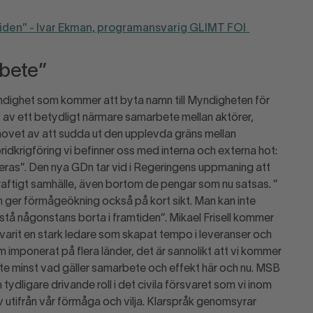
tiden” - Ivar Ekman, programansvarig GLIMT FOI
rbete”
myndighet som kommer att byta namn till Myndigheten för
et av ett betydligt närmare samarbete mellan aktörer,
ehovet av att sudda ut den upplevda gräns mellan
ridkrigföring vi befinner oss med interna och externa hot:
reras”. Den nya GDn tar vid i Regeringens uppmaning att
aftigt samhälle, även bortom de pengar som nu satsas. ”
m ger förmågeökning också på kort sikt. Man kan inte
å någonstans borta i framtiden”. Mikael Frisell kommer
varit en stark ledare som skapat tempo i leveranser och
 imponerat på flera länder, det är sannolikt att vi kommer
nte minst vad gäller samarbete och effekt här och nu. MSB
tydligare drivande roll i det civila försvaret som vi inom
 utifrån vår förmåga och vilja. Klarspråk genomsyrar