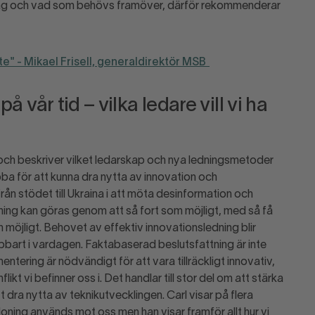
 idag och vad som behövs framöver, därför rekommenderar
e" - Mikael Frisell, generaldirektör MSB
å vår tid – vilka ledare vill vi ha
och beskriver vilket ledarskap och nya ledningsmetoder
abba för att kunna dra nytta av innovation och
ån stödet till Ukraina i att möta desinformation och
ing kan göras genom att så fort som möjligt, med så få
 möjligt. Behovet av effektiv innovationsledning blir
ämpbart i vardagen. Faktabaserad beslutsfattning är inte
ntering är nödvändigt för att vara tillräckligt innovativ,
ikt vi befinner oss i. Det handlar till stor del om att stärka
 dra nytta av teknikutvecklingen. Carl visar på flera
ning används mot oss men han visar framför allt hur vi