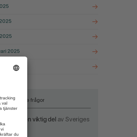
2025
 2025
 2025
ari 2025
ri 2025
Prioriterade frågor
ndeln är en viktig del
av Sveriges
eredskap