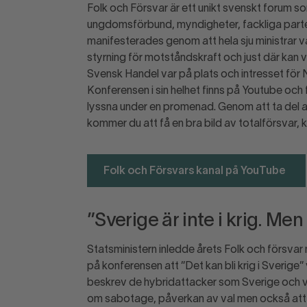
Folk och Försvar är ett unikt svenskt forum so
ungdomsförbund, myndigheter, fackliga parter
manifesterades genom att hela sju ministrar v
styrning för motståndskraft och just där kan v
Svensk Handel var på plats och intresset för
Konferensen i sin helhet finns på Youtube och 
lyssna under en promenad. Genom att ta del a
kommer du att få en bra bild av totalförsvar,
Folk och Försvars kanal på YouTube
”Sverige är inte i krig. Men
Statsministern inledde årets Folk och försvar 
på konferensen att ”Det kan bli krig i Sverig
beskrev de hybridattacker som Sverige och v
om sabotage, påverkan av val men också att 