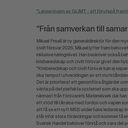
”Lanseringen av GLIMT - att förutspå fram
”Från samverkan till sama
Mikael Frisell är ny generaldirektör för den 
civilt försvar 2026. Mikael lyfter fram behov
inklusive näringslivet. Han beskriver också b
krisberedskap och civilt försvar givet den hyb
”Krisberedskap och civilt försvar kan ej sepa
öka tempot i utvecklingen av ett motståndskr
Det är prioriterat att genomföra åtgärder so
vänta på det perfekta systemet som ska uppst
närmast från Försvarets Materielverk där han 
ett stöd till Ukraina med fordon och vapen som
att få se ett nytt MSB under hans ledarskap i
står inför stora förändringar och kommer få en 
Svensk Handel behöver förstå och vara del av