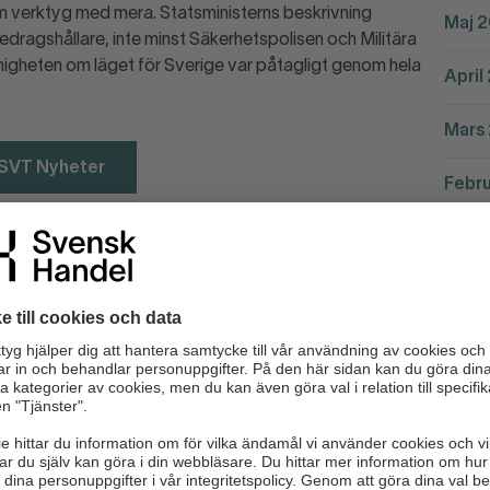
 verktyg med mera. Statsministerns beskrivning
Maj 
edragshållare, inte minst Säkerhetspolisen och Militära
igheten om läget för Sverige var påtagligt genom hela
April
Mars
 | SVT Nyheter
Febru
Janua
r inte fred" - Statsminister Ulf Kristersson (M)
 är mest känd för att åtta veckor innan Rysslands
spå invasionen, inte minst genom hennes uttalande den
ket väl illustrerar hennes djupa kunskaper som docent vid
Ha
ullt föredrag som beskrev hur vi ska läsa av Rysslands
b
rots vad många påstår. Hennes mer minnesvärda ord
svaret på frågan om hur vi ska möta Ryssland: ”Jag tycker