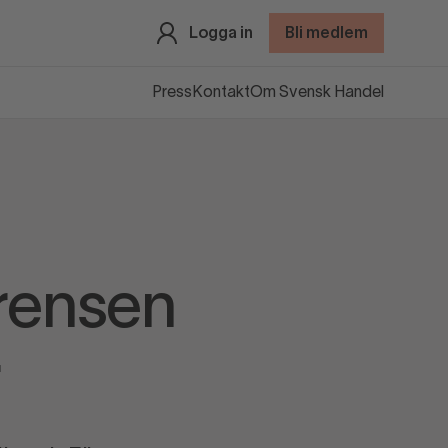
Logga in
Bli medlem
Press
Kontakt
Om Svensk Handel
rensen
r