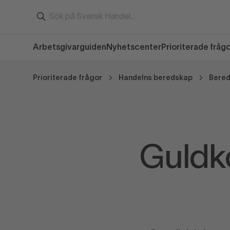
Arbetsgivarguiden
Nyhetscenter
Prioriterade fråg
Prioriterade frågor
Handelns beredskap
Bered
Guldk