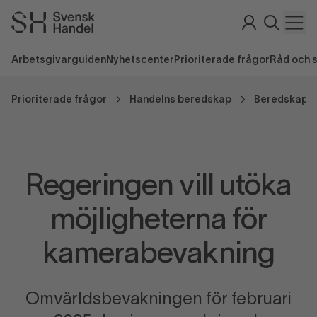
Arbetsgivarguiden
Nyhetscenter
Prioriterade frågor
Råd och 
Prioriterade frågor
Handelns beredskap
Beredskap i 
Regeringen vill utöka
möjligheterna för
kamerabevakning
Omvärldsbevakningen för februari