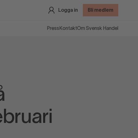
Logga in
Bli medlem
Press
Kontakt
Om Svensk Handel
å
ebruari