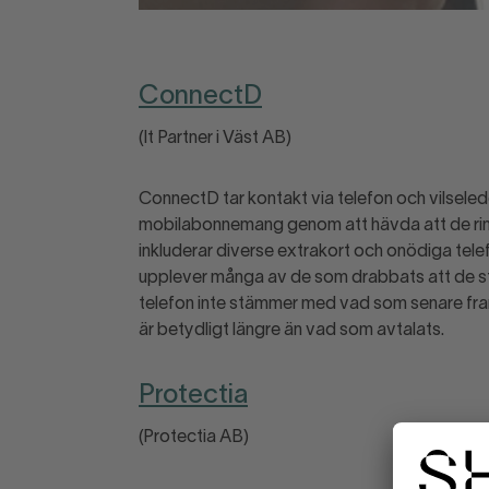
ConnectD
(It Partner i Väst AB)
ConnectD tar kontakt via telefon och vilsele
mobilabonnemang genom att hävda att de rin
inkluderar diverse extrakort och onödiga tele
upplever många av de som drabbats att de stre
telefon inte stämmer med vad som senare fra
är betydligt längre än vad som avtalats.
Protectia
(Protectia AB)