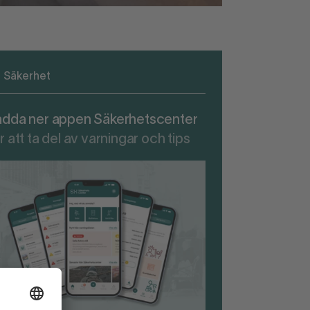
Säkerhet
adda ner appen Säkerhetscenter
r att ta del av varningar och tips