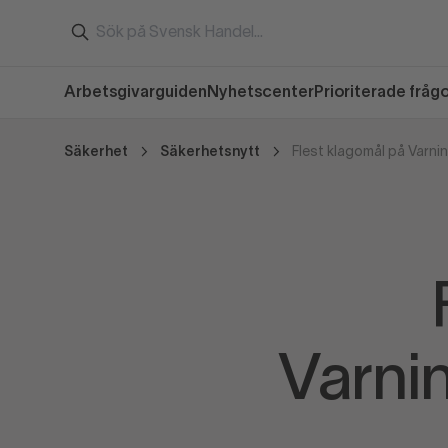
Arbetsgivarguiden
Nyhetscenter
Prioriterade fråg
Säkerhet
Säkerhetsnytt
Varnin