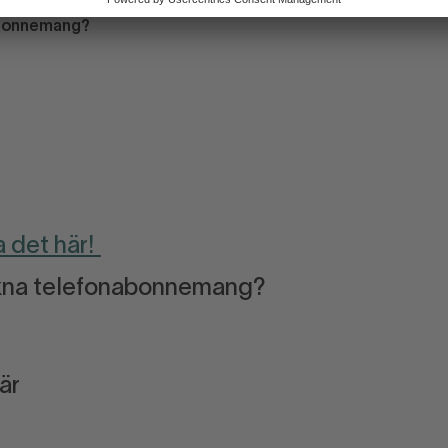
nabonnemang?
a det här!
teckna telefonabonnemang?
är