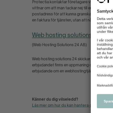
Protectia kontaktar företagare via telefon o
vittnar om att man tackar nej till erbjudandet el
postadress för att kunna granska erbjudandet 
en faktura för tjänsten, utan att något avtal h
Web hosting solutions 24
(Web Hosting Solutions 24 AB)
Web hosting solutions 24 skickar ut erbjudand
erbjudandet finns en uppmaning om att betala 4
erbjudande om en webhostingtjänst.
Känner du dig vilseledd?
Läs mer om hur du kan hantera det här!