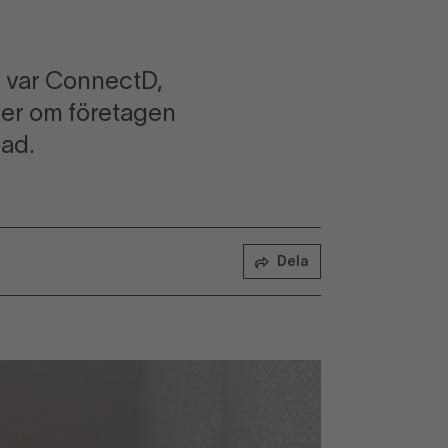
i var ConnectD,
mer om företagen
bad.
Dela