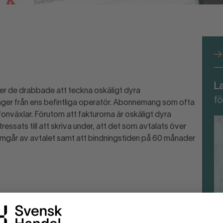
L
der de drabbade att teckna oskäligt dyra
fö
ger från ens befintliga operatör. Abonnemang som ofta
fonväxlar. Förutom att fakturorna är oskäligt dyra
ssats till att skriva under, att det som avtalats över
mgår av avtalet samt att bindningstiden på 60 månader