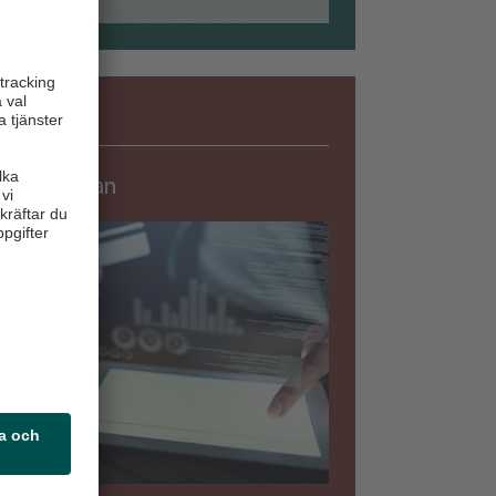
Säkerhet
rningslistan