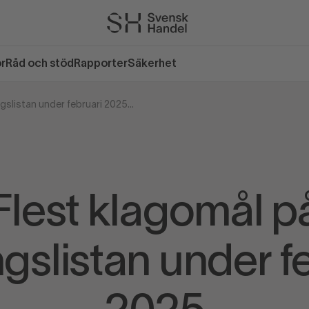
or
Råd och stöd
Rapporter
Säkerhet
Flest klagomål på Varningslistan under februari 2025
Flest klagomål p
gslistan under f