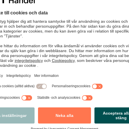
ch erbjuder en tjänst rörande ID-skydd. Många företagare
ler ber om att få mer information skickad till sin e-
i lugn och ro. Trots detta skickar Protectia efter samtalet
ar ingåtts eller något uttryckligt godkännande har lämnats.
Va
en som flertalet företagare uppfattar som fakturor. På
875kr. I det finstilta står det dock att det endast är ett