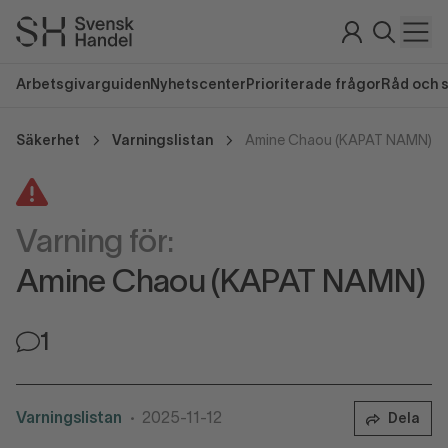
Arbetsgivarguiden
Nyhetscenter
Prioriterade frågor
Råd och 
Säkerhet
Varningslistan
Amine Chaou (KAPAT NAMN)
Varning för:
Amine Chaou (KAPAT NAMN)
1
Varningslistan
2025-11-12
Dela
•