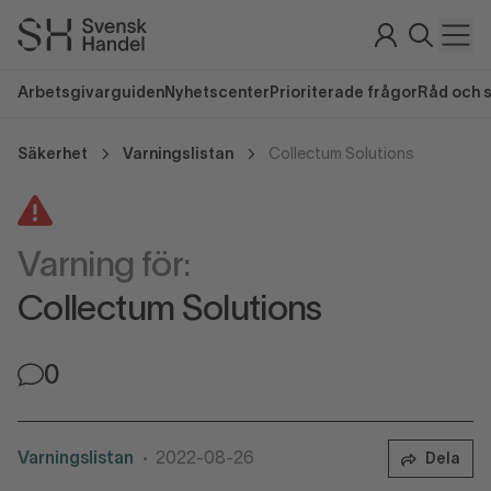
Arbetsgivarguiden
Nyhetscenter
Prioriterade frågor
Råd och 
Säkerhet
Varningslistan
Collectum Solutions
Varning för:
Collectum Solutions
0
Varningslistan
2022-08-26
Dela
•