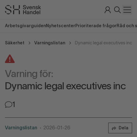
Arbetsgivarguiden
Nyhetscenter
Prioriterade frågor
Råd och 
Säkerhet
Varningslistan
Dynamic legal executives inc
Varning för:
Dynamic legal executives inc
1
Varningslistan
2026-01-26
Dela
•