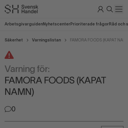
Arbetsgivarguiden
Nyhetscenter
Prioriterade frågor
Råd och 
Säkerhet
Varningslistan
FAMORA FOODS (KAPAT NAM
Varning för:
FAMORA FOODS (KAPAT
NAMN)
0