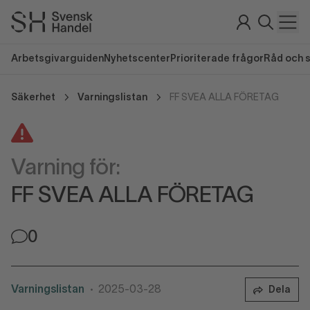
Arbetsgivarguiden
Nyhetscenter
Prioriterade frågor
Råd och 
Säkerhet
Varningslistan
FF SVEA ALLA FÖRETAG
Varning för:
FF SVEA ALLA FÖRETAG
0
Varningslistan
2025-03-28
Dela
•