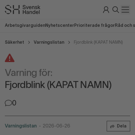
Arbetsgivarguiden
Nyhetscenter
Prioriterade frågor
Råd och 
Säkerhet
Varningslistan
Fjordblink (KAPAT NAMN)
Varning för:
Fjordblink (KAPAT NAMN)
0
Varningslistan
2026-06-26
Dela
•