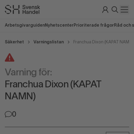
Arbetsgivarguiden
Nyhetscenter
Prioriterade frågor
Råd och 
Säkerhet
Varningslistan
Franchua Dixon (KAPAT NAMN)
Varning för:
Franchua Dixon (KAPAT
NAMN)
0