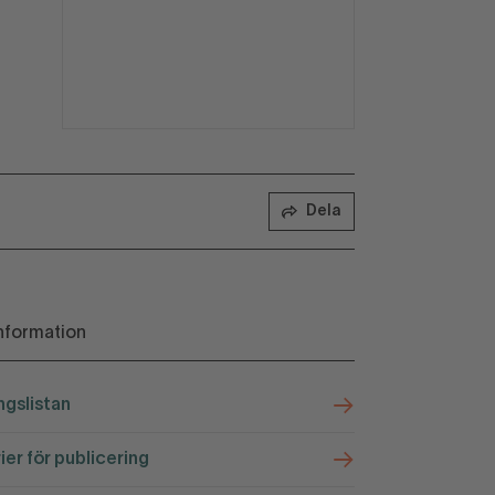
Dela
nformation
ngslistan
rier för publicering