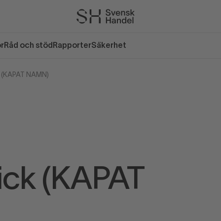
or
Råd och stöd
Rapporter
Säkerhet
k (KAPAT NAMN)
ick (KAPAT