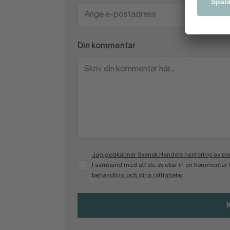
Din kommentar
Jag godkänner Svensk Handels hantering av pers
I samband med att du skickar in en kommentar 
behandling och dina rättigheter
.