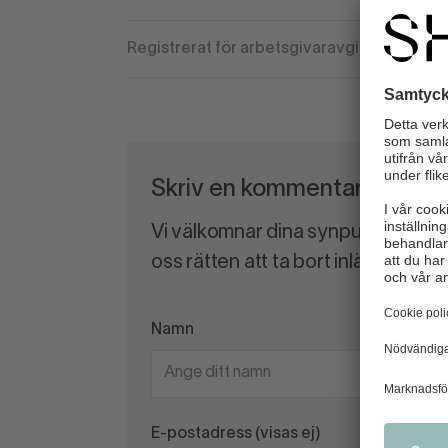
Registrerat för arbetsgivaravgift
Skriv en kommentar
Vi välkomnar dina synpunkter och
oss rätten att ta bort inlägg som 
Namn
E-postadress (visas ej)