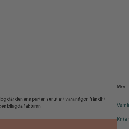
Mer i
og där den ena parten ser ut att vara någon från ditt
Varni
 den bilagda fakturan.
Krite