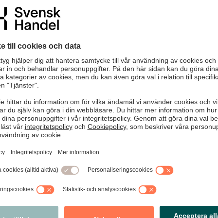
Uppgift saknas
 kommentarer. Observera att vi förbehåller
vi bedömer som olämpliga.