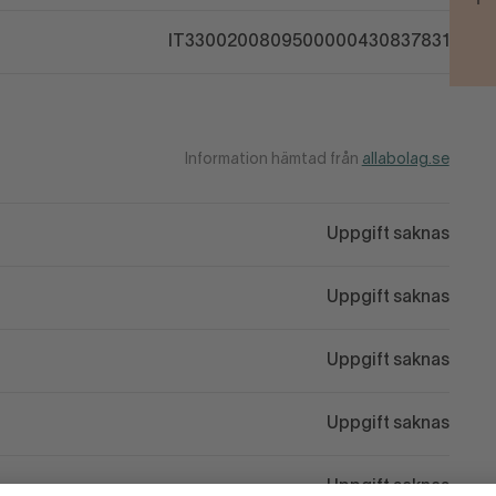
IT3300200809500000430837831
Information hämtad från
allabolag.se
Uppgift saknas
Uppgift saknas
Uppgift saknas
Uppgift saknas
Uppgift saknas