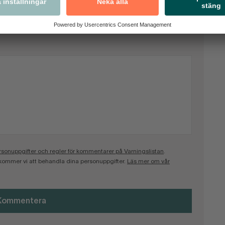
onuppgifter och regler för kommentarer på Varningslistan
.
kommer vi att behandla dina personuppgifter.
Läs mer om vår
Kommentera