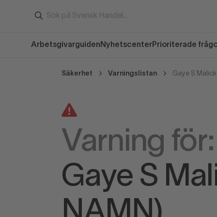
Arbetsgivarguiden
Nyhetscenter
Prioriterade fråg
Säkerhet
Varningslistan
Gaye S Malic
Varning för:
Gaye S Mal
NAMN)