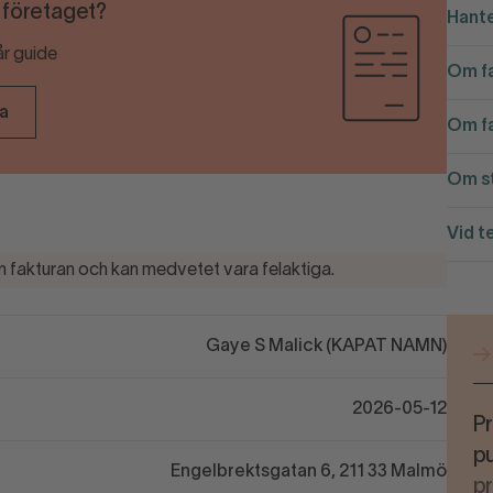
r företaget?
Hante
år guide
Om fa
ra
Om fa
Om st
Vid t
 fakturan och kan medvetet vara felaktiga.
Gaye S Malick (KAPAT NAMN)
2026-05-12
Pr
pu
Engelbrektsgatan 6, 211 33 Malmö
p