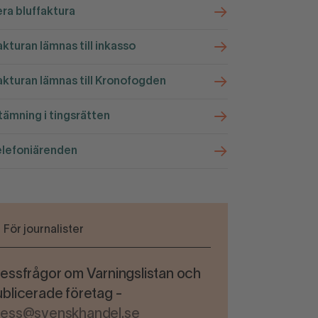
ra bluffaktura
kturan lämnas till inkasso
kturan lämnas till Kronofogden
ämning i tingsrätten
elefoniärenden
För journalister
essfrågor om Varningslistan och
blicerade företag -
ress@svenskhandel.se