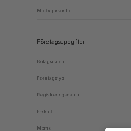
Mottagarkonto
Företagsuppgifter
Bolagsnamn
Företagstyp
Registreringsdatum
F-skatt
Moms