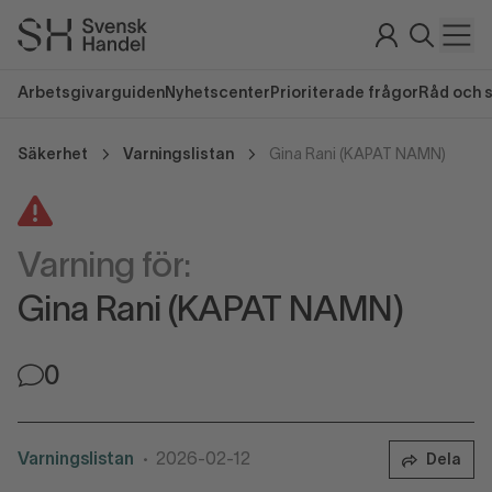
Arbetsgivarguiden
Nyhetscenter
Prioriterade frågor
Råd och 
Säkerhet
Varningslistan
Gina Rani (KAPAT NAMN)
Varning för:
Gina Rani (KAPAT NAMN)
0
Varningslistan
2026-02-12
Dela
•