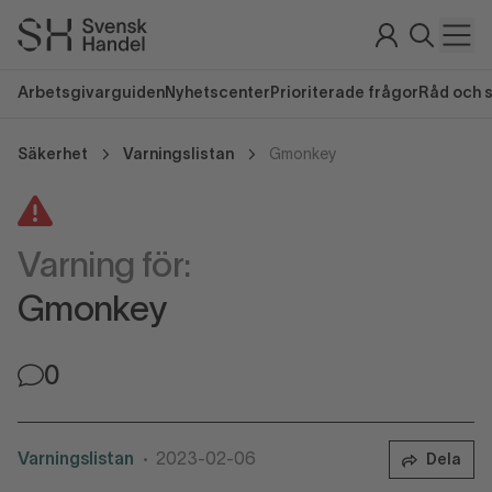
Arbetsgivarguiden
Nyhetscenter
Prioriterade frågor
Råd och 
Säkerhet
Varningslistan
Gmonkey
Varning för:
Gmonkey
0
Varningslistan
2023-02-06
Dela
•