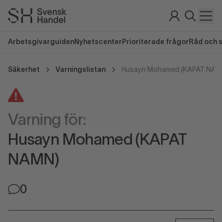
Arbetsgivarguiden
Nyhetscenter
Prioriterade frågor
Råd och 
Säkerhet
Varningslistan
Husayn Mohamed (KAPAT NAM
Varning för:
Husayn Mohamed (KAPAT
NAMN)
0