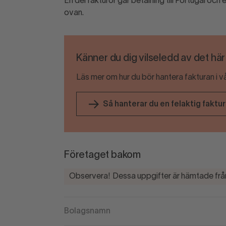
En del fakturor går betalning till Portugal och 
ovan.
Känner du dig vilseledd av det hä
Läs mer om hur du bör hantera fakturan i v
Så hanterar du en felaktig faktu
Företaget bakom
Observera! Dessa uppgifter är hämtade från
Bolagsnamn