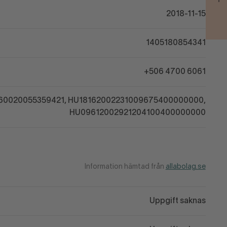
2018-11-15
1405180854341
+506 4700 6061
60020055359421, HU18162002231009675400000000,
HU09612002921204100400000000
Information hämtad från
allabolag.se
Uppgift saknas