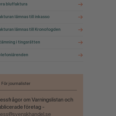
ra bluffaktura
kturan lämnas till inkasso
kturan lämnas till Kronofogden
ämning i tingsrätten
elefoniärenden
För journalister
essfrågor om Varningslistan och
blicerade företag -
ress@svenskhandel.se