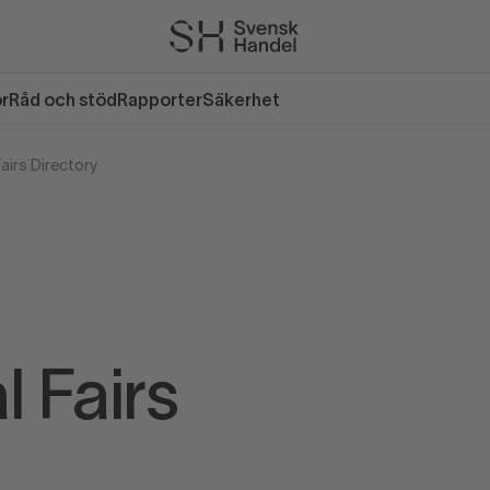
or
Råd och stöd
Rapporter
Säkerhet
Fairs Directory
l Fairs