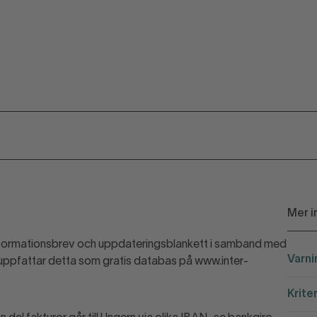
Mer i
t informationsbrev och uppdateringsblankett i samband med
Varni
 uppfattar detta som gratis databas på www.inter-
Krite