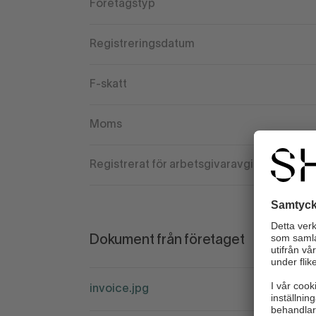
Företagstyp
Registreringsdatum
F-skatt
Moms
Registrerat för arbetsgivaravgift
Dokument från företaget
invoice.jpg