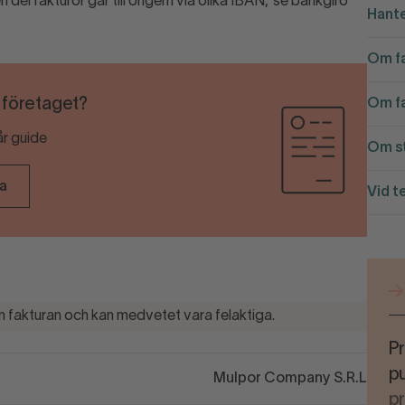
en del fakturor går till Ungern via olika IBAN, se bankgiro
Hante
Om fa
r företaget?
Om fa
år guide
Om st
ra
Vid t
 fakturan och kan medvetet vara felaktiga.
Pr
pu
Mulpor Company S.R.L
p