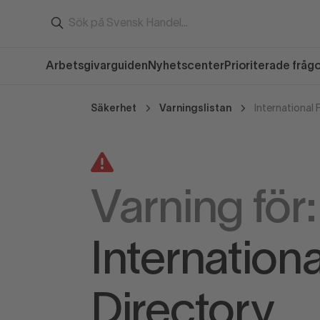
Arbetsgivarguiden
Nyhetscenter
Prioriterade fråg
Säkerhet
Varningslistan
International 
Varning för:
Internationa
Directory