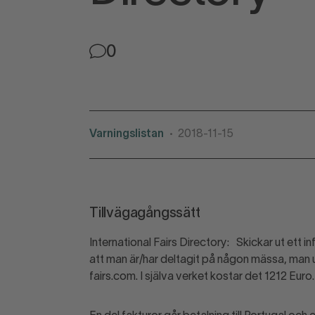
0
Varningslistan
2018-11-15
•
Tillvägagångssätt
International Fairs Directory: Skickar ut et
att man är/har deltagit på någon mässa, man
fairs.com. I själva verket kostar det 1212 Euro.