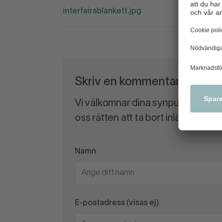
interfairsblankett.jpg
Skriv en kommentar
Vi välkomnar dina synpunkter och
oss rätten att ta bort inlägg som 
Namn
E-postadress (visas ej)