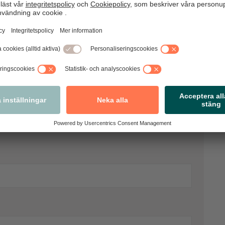
 kommentarer. Observera att vi förbehåller
vi bedömer som olämpliga.