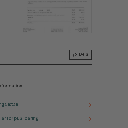
Dela
nformation
ngslistan
rier för publicering