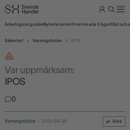
Arbetsgivarguiden
Nyhetscenter
Prioriterade frågor
Råd och 
Säkerhet
Varningslistan
IPOS
Var uppmärksam:
IPOS
0
Varningslistan
2019-04-26
Dela
•