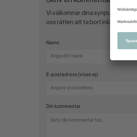
Skriv en kommentar
Vi välkomnar dina synpunkter och
oss rätten att ta bort inlägg som 
Namn
E-postadress (visas ej)
Din kommentar