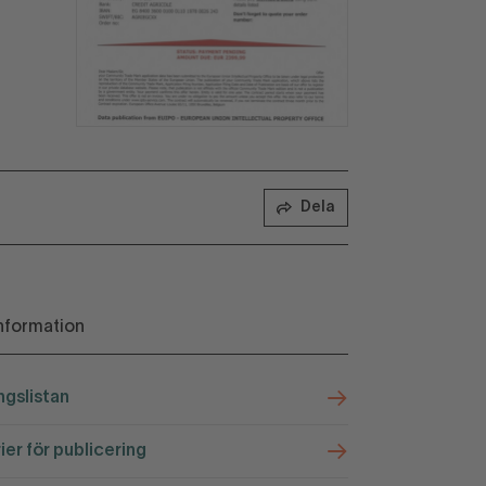
Dela
nformation
ngslistan
rier för publicering