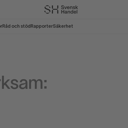
or
Råd och stöd
Rapporter
Säkerhet
rksam: