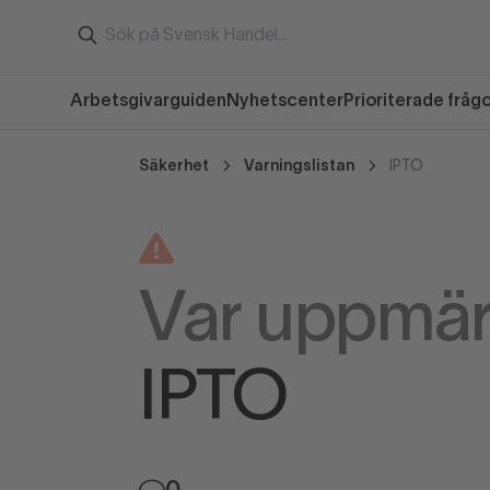
Arbetsgivarguiden
Nyhetscenter
Prioriterade fråg
Säkerhet
Varningslistan
IPTO
Var uppmä
IPTO