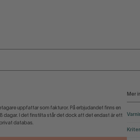
Mer i
etagare uppfattar som fakturor. På erbjudandet finns en
Varni
agar. I det finstilta står det dock att det endast är ett
privat databas.
Krite