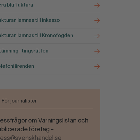
ra bluffaktura
kturan lämnas till inkasso
kturan lämnas till Kronofogden
ämning i tingsrätten
elefoniärenden
För journalister
essfrågor om Varningslistan och
blicerade företag -
ress@svenskhandel.se