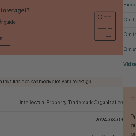
Hante
r företaget?
Om fa
år guide
Om fa
ra
Om st
Vid t
 fakturan och kan medvetet vara felaktiga.
Intellectual Property Trademark Organization
Pr
2024-08-06
pu
p