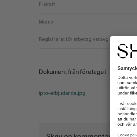
F-skatt
Moms
Registrerat för arbetsgivaravgift
Dokument från företaget
ipto-erbjudande.jpg