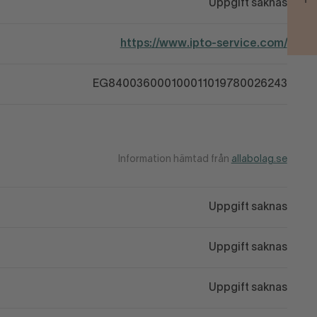
Uppgift saknas
https://www.ipto-service.com/
EG840036000100011019780026243
Information hämtad från
allabolag.se
Uppgift saknas
Uppgift saknas
Uppgift saknas