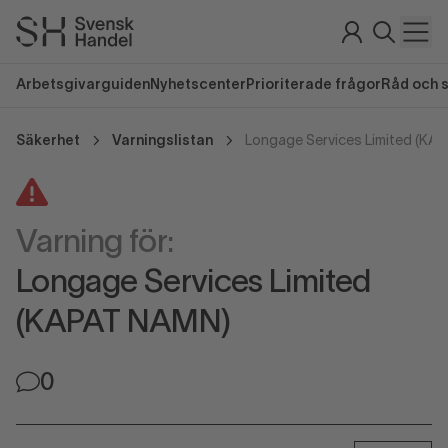
Arbetsgivarguiden
Nyhetscenter
Prioriterade frågor
Råd och 
Säkerhet
Varningslistan
Longage Services Limited (KA
Varning för:
Longage Services Limited
(KAPAT NAMN)
0