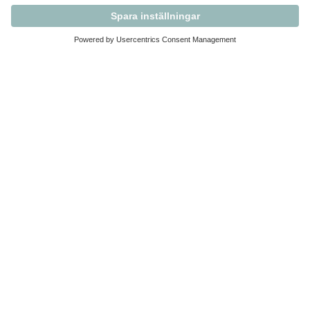
Kontakta Svensk Handel
Vi finns här för dig som medlem
Arbetsrätt och personalfrågor
Medlemskap
Affärsjuridik
Säkerhet och Varningslistan
Prenumerera på vårt nyhetsbrev