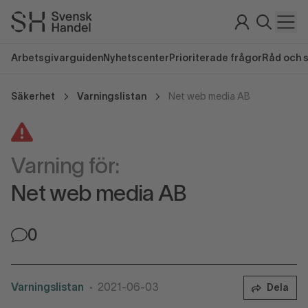
Arbetsgivarguiden
Nyhetscenter
Prioriterade frågor
Råd och 
Säkerhet
Varningslistan
Net web media AB
Varning för:
Net web media AB
0
Varningslistan
2021-06-03
Dela
•