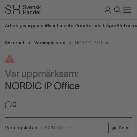
Arbetsgivarguiden
Nyhetscenter
Prioriterade frågor
Råd och 
Säkerhet
Varningslistan
NORDIC IP Office
Var uppmärksam:
NORDIC IP Office
0
Varningslistan
2020-05-06
Dela
•