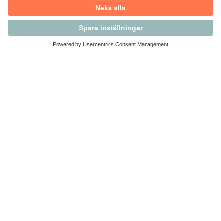
Kontakta Svensk Handel
Vi finns här för dig som medlem
Arbetsrätt och personalfrågor
Medlemskap
Affärsjuridik
Säkerhet och Varningslistan