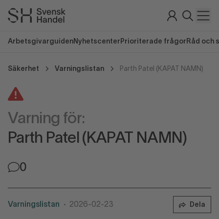
Arbetsgivarguiden
Nyhetscenter
Prioriterade frågor
Råd och 
Säkerhet
Varningslistan
Parth Patel (KAPAT NAMN)
Varning för:
Parth Patel (KAPAT NAMN)
0
Varningslistan
2026-02-23
Dela
•