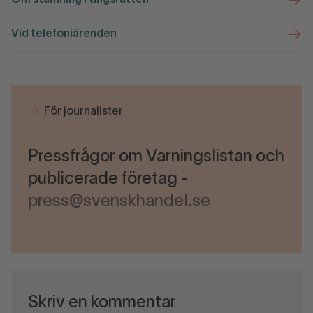
Om stämning i tingsrätten
Vid telefoniärenden
För journalister
Pressfrågor om Varningslistan och
publicerade företag -
press@svenskhandel.se
Skriv en kommentar