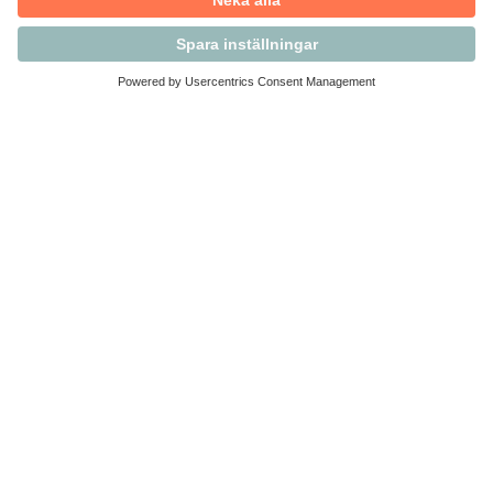
Kontakta Svensk Handel
Vi finns här för dig som medlem
Arbetsrätt och personalfrågor
Medlemskap
Affärsjuridik
Säkerhet och Varningslistan