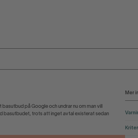
Mer i
tt basutbud på Google och undrar nu om man vill
Varni
d basutbudet, trots att inget avtal existerat sedan
Krite