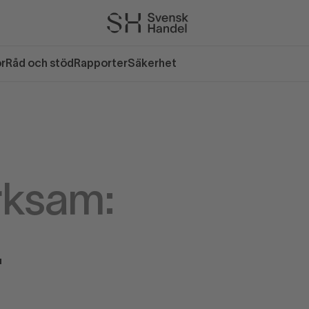
or
Råd och stöd
Rapporter
Säkerhet
rksam:
.