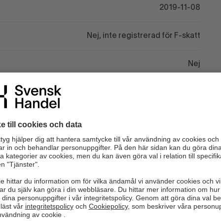
2019-11-08
Nej, inte registrerad för F-skatt
Nej
Nej