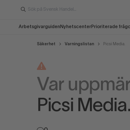
Arbetsgivarguiden
Nyhetscenter
Prioriterade fråg
Säkerhet
Varningslistan
Picsi Media.
Var uppmä
Picsi Media