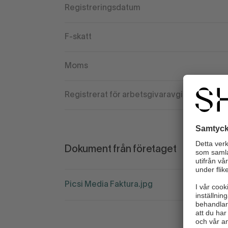
Registreringsdatum
F-skatt
Moms
Registrerat för arbetsgivaravgift
Dokument från företaget
Picsi Media Faktura.jpg