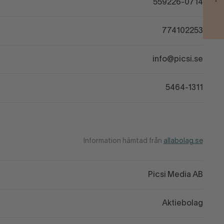
559226-0714
774102253
info@picsi.se
5464-1311
Information hämtad från
allabolag.se
Picsi Media AB
Aktiebolag