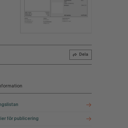
Dela
nformation
ngslistan
rier för publicering