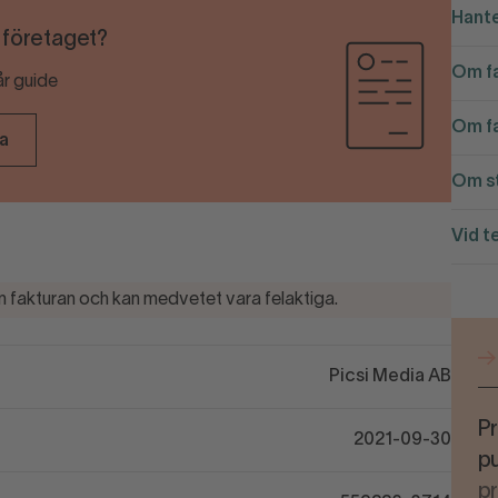
Hante
r företaget?
Om fa
år guide
Om fa
ra
Om st
Vid t
 fakturan och kan medvetet vara felaktiga.
Picsi Media AB
Pr
2021-09-30
pu
p