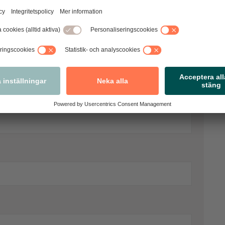
 kommentarer. Observera att vi förbehåller
vi bedömer som olämpliga.