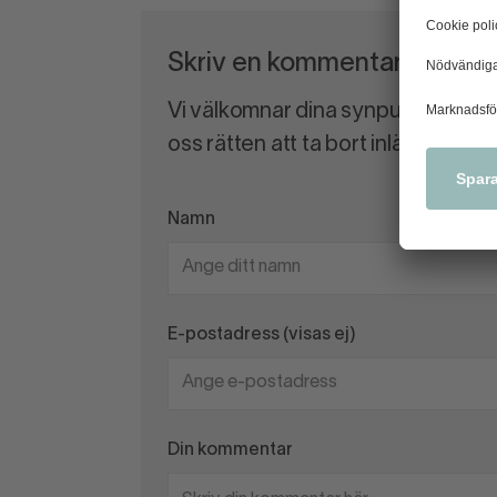
Skriv en kommentar
Vi välkomnar dina synpunkter och
oss rätten att ta bort inlägg som 
Namn
E-postadress (visas ej)
Din kommentar