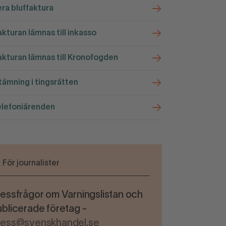
ra bluffaktura
kturan lämnas till inkasso
kturan lämnas till Kronofogden
ämning i tingsrätten
elefoniärenden
För journalister
essfrågor om Varningslistan och
blicerade företag -
ress@svenskhandel.se