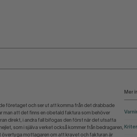
Mer i
bade företaget och ser ut att komma från det drabbade
Varni
r man att det finns en obetald faktura som behöver
an direkt, i andra fall bifogas den först när det utsatta
Krite
 mejlet, som i själva verket också kommer från bedragaren,
tt övertyga mottagaren om att kravet och fakturan är