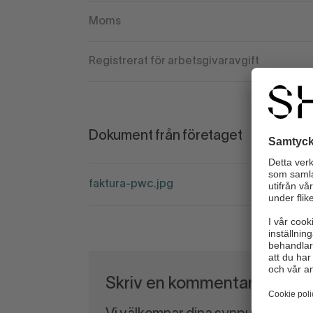
Moms
Registrerat för arbetsgivaravgift
Dokument från företaget
faktura-pwc.jpg
Skriv en kommentar