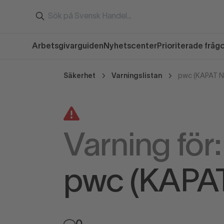
Arbetsgivarguiden
Nyhetscenter
Prioriterade fråg
Säkerhet
Varningslistan
pwc (KAPAT 
Varning för:
pwc (KAPA