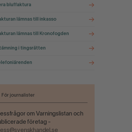
ra bluffaktura
kturan lämnas till inkasso
kturan lämnas till Kronofogden
ämning i tingsrätten
elefoniärenden
För journalister
essfrågor om Varningslistan och
blicerade företag -
ress@svenskhandel.se