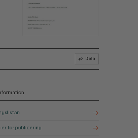
Dela
nformation
ngslistan
rier för publicering