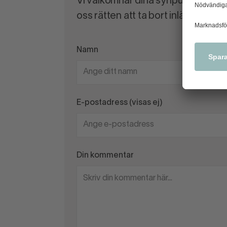
Vi välkomnar dina synpunkter och
oss rätten att ta bort inlägg som 
Namn
E-postadress (visas ej)
Din kommentar