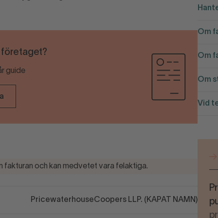
Hante
Om fa
r företaget?
Om fa
år guide
Om st
ra
Vid t
 fakturan och kan medvetet vara felaktiga.
Pr
PricewaterhouseCoopers LLP. (KAPAT NAMN)
pu
p