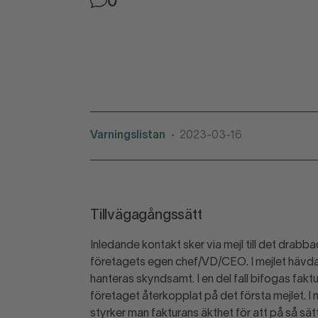
0
Varningslistan
2023-03-16
•
Tillvägagångssätt
Inledande kontakt sker via mejl till det drab
företagets egen chef/VD/CEO. I mejlet hävda
hanteras skyndsamt. I en del fall bifogas faktur
företaget återkopplat på det första mejlet. I
styrker man fakturans äkthet för att på så sä