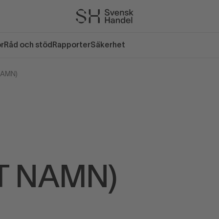
or
Råd och stöd
Rapporter
Säkerhet
NAMN)
T NAMN)