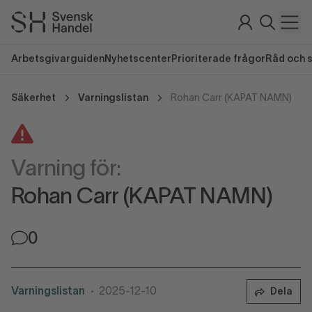
Arbetsgivarguiden
Nyhetscenter
Prioriterade frågor
Råd och 
Säkerhet
Varningslistan
Rohan Carr (KAPAT NAMN)
Varning för:
Rohan Carr (KAPAT NAMN)
0
Varningslistan
2025-12-10
Dela
•