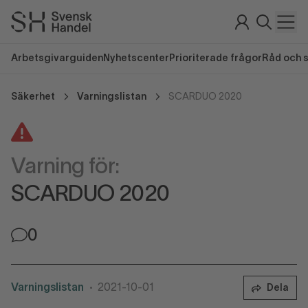
Arbetsgivarguiden
Nyhetscenter
Prioriterade frågor
Råd och 
Säkerhet
Varningslistan
SCARDUO 2020
Varning för:
SCARDUO 2020
0
Varningslistan
2021-10-01
Dela
•